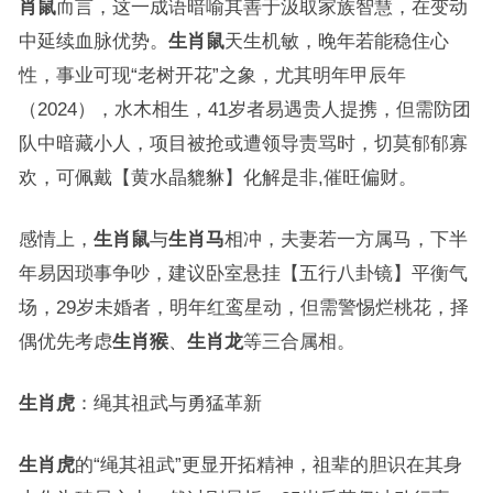
肖鼠
而言，这一成语暗喻其善于汲取家族智慧，在变动
中延续血脉优势。
生肖鼠
天生机敏，晚年若能稳住心
性，事业可现“老树开花”之象，尤其明年甲辰年
（2024），水木相生，41岁者易遇贵人提携，但需防团
队中暗藏小人，项目被抢或遭领导责骂时，切莫郁郁寡
欢，可佩戴【黄水晶貔貅】化解是非,催旺偏财。
感情上，
生肖鼠
与
生肖马
相冲，夫妻若一方属马，下半
年易因琐事争吵，建议卧室悬挂【五行八卦镜】平衡气
场，29岁未婚者，明年红鸾星动，但需警惕烂桃花，择
偶优先考虑
生肖猴
、
生肖龙
等三合属相。
生肖虎
：绳其祖武与勇猛革新
生肖虎
的“绳其祖武”更显开拓精神，祖辈的胆识在其身