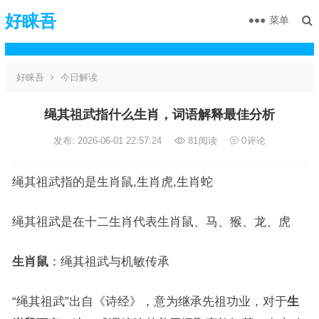
好睐吾
菜单
好睐吾
今日解读
绳其祖武指什么生肖，词语解释最佳分析
发布: 2026-06-01 22:57:24
81
阅读
0
评论
绳其祖武指的是生肖鼠,生肖虎,生肖蛇
绳其祖武是在十二生肖代表生肖鼠、马、猴、龙、虎
生肖鼠
：绳其祖武与机敏传承
“绳其祖武”出自《诗经》，意为继承先祖功业，对于
生