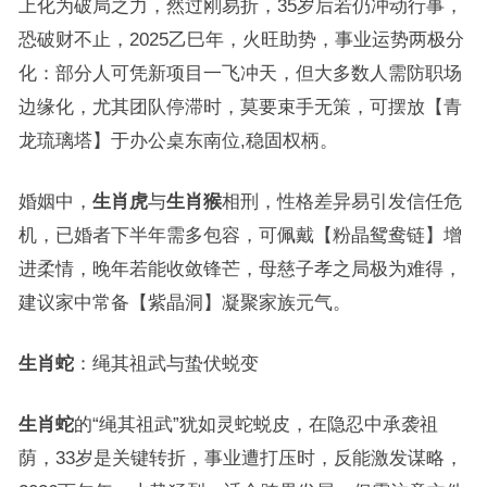
上化为破局之力，然过刚易折，35岁后若仍冲动行事，
恐破财不止，2025乙巳年，火旺助势，事业运势两极分
化：部分人可凭新项目一飞冲天，但大多数人需防职场
边缘化，尤其团队停滞时，莫要束手无策，可摆放【青
龙琉璃塔】于办公桌东南位,稳固权柄。
婚姻中，
生肖虎
与
生肖猴
相刑，性格差异易引发信任危
机，已婚者下半年需多包容，可佩戴【粉晶鸳鸯链】增
进柔情，晚年若能收敛锋芒，母慈子孝之局极为难得，
建议家中常备【紫晶洞】凝聚家族元气。
生肖蛇
：绳其祖武与蛰伏蜕变
生肖蛇
的“绳其祖武”犹如灵蛇蜕皮，在隐忍中承袭祖
荫，33岁是关键转折，事业遭打压时，反能激发谋略，