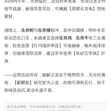
2026丙午年，火势猛烈，适合跨界发展，但需注意文件
细节疏漏，被领导责骂后，可佩戴【黑曜石龙龟】挡煞
聚财。
感情上，
生肖蛇
与
生肖猪
相冲，若伴侣属猪，明年冬至
前后恐生口舌，未婚者宜选择
生肖鸡
、
生肖牛
等三合属
相，卧室放置【红玛瑙并蒂莲】可催姻缘，晚年福泽深
厚，但健康需防湿寒，建议常年使用【朱砂五帝钱】护
身。
——运势吉凶并存，破解之道在于顺势而为，无论何属
相，【麒麟瓶】镇宅皆为上选，此物可调和五行，助子
孙绳其祖武,家业长盛不衰。
本文来自网络，不代表好睐吾立场，转载请注明出处：