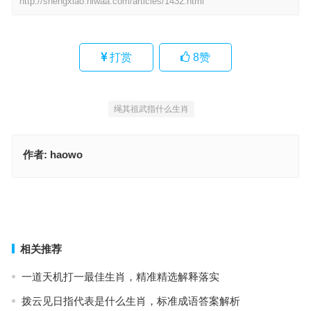
http://shengxiao.hlwaa.com/articles/1432.html
打赏
8
赞
绳其祖武指什么生肖
作者:
haowo
绳其祖武指代表什么生肖，成语释义诠释解读
轹釜待炊指代表什么生肖，完美词语释义解释
上一篇
下一篇
相关推荐
一道天机打一最佳生肖，精准精选解释落实
拨云见日指代表是什么生肖，标准成语答案解析