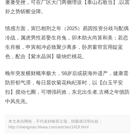
屡屡受挫，可在厂区大门两侧埋设【泰山石敢当】,以震
卦之势斩断业障。
情感方面，寅巳相刑之年（2025）易因投资分歧与配偶
冷战，属虎男性若娶生肖兔，卯木助火尚算和美；若恋
生肖猴，申寅相冲必致聚少离多，卧房窗帘宜用靛蓝
色，配合【紫水晶洞】吸纳烂桃花。
晚年突发横财概率极大，58岁后或获海外遗产，健康需
防肝郁气滞，每日晨饮菊花枸杞茶时，以【白玉平安
扣】搅动七圈，可增强药效，东北出生者,古稀之年慎防
中风先兆。
本文来自网络，不代表好睐吾立场，转载请注明出处：
http://shengxiao.hlwaa.com/articles/1419.html