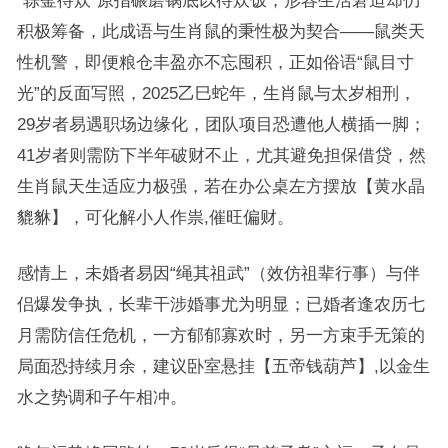
“轹釜待炊”原指碾磨锅底以待炊饭，形容生活窘迫却仍
积极筹备，此成语与生肖鼠的秉性极为契合——鼠类天
性机警，即便粮仓丰盈亦不忘囤积，正如俗语“鼠目寸
光”的反面写照，2025乙巳蛇年，生肖鼠与太岁相刑，
29岁者易遇职场边缘化，团队项目恐遭他人横插一脚；
41岁者则需防下半年破财不止，尤其避免担保借贷，然
生肖鼠天生适应力极强，若在办公桌左方摆放【黄水晶
貔貅】，可化解小人作祟,催旺偏财。
感情上，未婚者易因“绳其祖武”（效仿祖辈行事）与伴
侣爆发争执，长辈干涉婚事尤为明显；已婚者逢农历七
月需防信任危机，一方郁郁寡欢时，另一方束手无策的
局面恐持续月余，建议卧室悬挂【五帝钱葫芦】,以金生
水之势调和子午相冲。