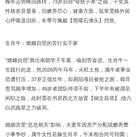
晚年运势峰回路转，73岁后得“母慈子孝”之福，子女虽
性格差异显著，但赡养尽心，健康方面，鼠辈需格外留
心呼吸道旧疾，冬季可佩戴【黑曜石佛头】挡煞。
生肖牛：燃糠自照的苦行实干家
“燃糠自照”典出南朝学子车胤，喻刻苦奋进。生肖牛一
生践行此道，然2026丙午马年，火旺土焦，属牛者事业
恐遭打压，37岁正值壮年，却易陷项目被抢之困，领导
责骂频率增加；49岁者团队停滞不前，下半年有被调至
闲职之险，此时需在书房西北方放置【铜文昌塔】,借六
白武曲星之力破局。
婚姻宫受“息息相关”影响，夫妻常因房产分配或赡养费
小事争吵，属牛女性若嫁生肖羊，午未相合尚可转圜；