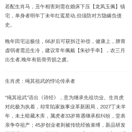
若配生肖马，丑午相害则需在婚床下压【龙凤玉佩】镇
宅，单身者明年丁未年红鸾星动,但须防对方隐瞒负债
史。
晚年田宅运极佳，66岁后可获拆迁补偿，健康上，脾胃
虚弱者需忌生冷，建议常年佩戴【朱砂手串】，农三月
出生者,晚年有筋骨劳损之虞。
生肖虎：绳其祖武的悖论传承者
“绳其祖武”语出《诗经》，意为继承先祖功业。生肖虎
对此极为执着，却常陷家族事业革新困局，2027丁未羊
年，未土暗藏木库，属虎者33岁将遇继承权纠纷，堂表
亲争夺祖产；45岁创业者则被传统经验束缚，新品研发