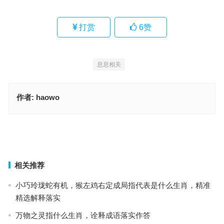
打赏
6
赞
息息相关
作者:
haowo
金缕玉牒告功业，衣钵留将与此人指是什么生肖，完美词语释义解释
家徒四壁，一贫如洗。莫惊侧弁还归路。露宿风餐，苦少乐多。拂面
凉生酒半醒。指是什么生肖，词语释义落实作答
上一篇
下一篇
相关推荐
小巧玲珑蛇有机，猴左鸡右定成局指代表是什么生肖，精准
精选解释落实
万物之灵指什么生肖，诠释成语落实作答