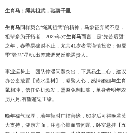
生肖马：绳其祖武，驰骋千里
生肖马
同样契合“绳其祖武”的精神，马象征奔腾不息，
祖辈多为开拓者，2025年对
生肖马
而言，是“先苦后甜”
之年，春季易破财不止，尤其41岁者需谨慎投资；但夏
季“驿马”星动,出差或调岗反能遇贵人。
事业运势上，团队停滞问题突出，下属易生二心，建议
办公桌放置【黄水晶树】，凝聚人心，感情婚姻与
生肖
鼠
相冲，信任危机频发，需避免翻旧账，单身者明年农
历八月,有望邂逅正缘。
晚年福气深厚，若年轻时广结善缘，60岁后可得晚辈莫
大支持，健康方面，注意心脑血管问题，卧室悬挂【五