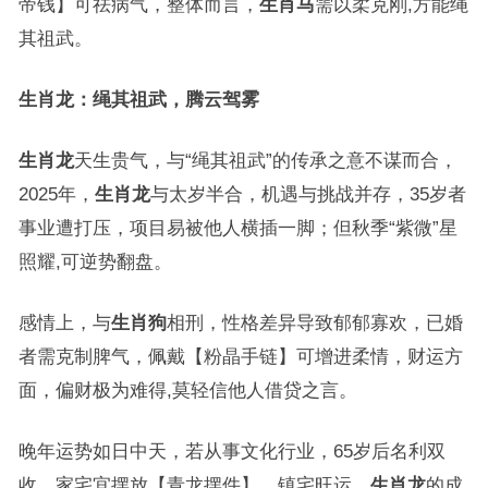
帝钱】可祛病气，整体而言，
生肖马
需以柔克刚,方能绳
其祖武。
生肖龙：绳其祖武，腾云驾雾
生肖龙
天生贵气，与“绳其祖武”的传承之意不谋而合，
2025年，
生肖龙
与太岁半合，机遇与挑战并存，35岁者
事业遭打压，项目易被他人横插一脚；但秋季“紫微”星
照耀,可逆势翻盘。
感情上，与
生肖狗
相刑，性格差异导致郁郁寡欢，已婚
者需克制脾气，佩戴【粉晶手链】可增进柔情，财运方
面，偏财极为难得,莫轻信他人借贷之言。
晚年运势如日中天，若从事文化行业，65岁后名利双
收，家宅宜摆放【青龙摆件】，镇宅旺运。
生肖龙
的成