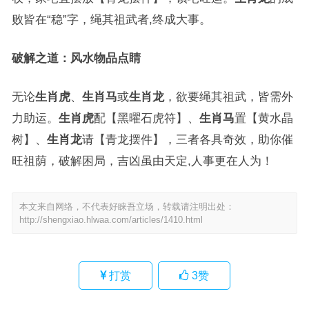
败皆在“稳”字，绳其祖武者,终成大事。
破解之道：风水物品点睛
无论
生肖虎
、
生肖马
或
生肖龙
，欲要绳其祖武，皆需外
力助运。
生肖虎
配【黑曜石虎符】、
生肖马
置【黄水晶
树】、
生肖龙
请【青龙摆件】，三者各具奇效，助你催
旺祖荫，破解困局，吉凶虽由天定,人事更在人为！
本文来自网络，不代表好睐吾立场，转载请注明出处：
http://shengxiao.hlwaa.com/articles/1410.html
打赏
3
赞