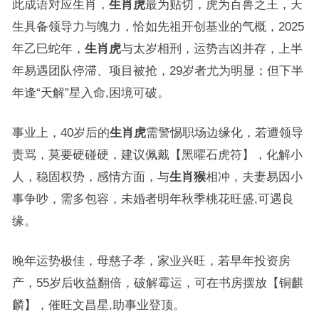
此成语对应生肖，
生肖虎
最为贴切，虎为百兽之王，天
生具备领导力与魄力，恰如先祖开创基业的气概，2025
年乙巳蛇年，
生肖虎
与太岁相刑，运势吉凶并存，上半
年易遇团队停滞、项目被抢，29岁者尤为明显；但下半
年逢“天解”星入命,困境可破。
事业上，40岁后的
生肖虎
需警惕职场边缘化，若遭领导
责骂，莫要硬碰硬，建议佩戴【黑曜石虎符】，化解小
人，稳固权势，感情方面，与
生肖猴
相冲，夫妻易因小
事争吵，需多包容，未婚者明年秋季桃花旺盛,可遇良
缘。
晚年运势极佳，母慈子孝，家业兴旺，若早年投资房
产，55岁后收益翻倍，破解霉运，可在书房摆放【铜麒
麟】，催旺文昌星,助事业登顶。