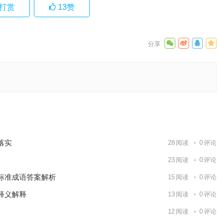
打赏
13
赞
，独家词
解释
下一篇
落实
28
阅读
0
评论
23
阅读
0
评论
标准成语答案解析
15
阅读
0
评论
释义解释
13
阅读
0
评论
12
阅读
0
评论