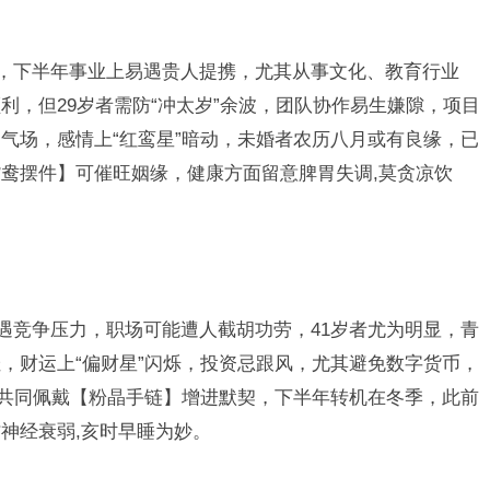
局，下半年事业上易遇贵人提携，尤其从事文化、教育行业
利，但29岁者需防“冲太岁”余波，团队协作易生嫌隙，项目
气场，感情上“红鸾星”暗动，未婚者农历八月或有良缘，已
鸯摆件】可催旺姻缘，健康方面留意脾胃失调,莫贪凉饮
即遇竞争压力，职场可能遭人截胡功劳，41岁者尤为明显，青
，财运上“偏财星”闪烁，投资忌跟风，尤其避免数字货币，
可共同佩戴【粉晶手链】增进默契，下半年转机在冬季，此前
神经衰弱,亥时早睡为妙。