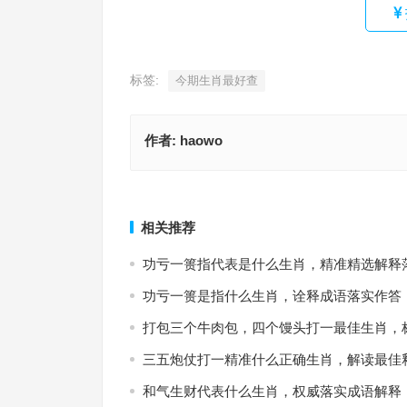
标签:
今期生肖最好查
作者:
haowo
欲钱看一脚踏两只船，水满金山钱满仓是什么生肖
入吾彀中（望尘莫及）是什么生肖，完美词语释义
语解释释义
上一篇
相关推荐
功亏一篑指代表是什么生肖，精准精选解释
功亏一篑是指什么生肖，诠释成语落实作答
打包三个牛肉包，四个馒头打一最佳生肖，
三五炮仗打一精准什么正确生肖，解读最佳
和气生财代表什么生肖，权威落实成语解释