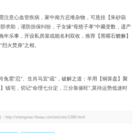
岁后需注意心血管疾病，家中南方忌堆杂物，可悬挂【朱砂葫
部求助，谨防担保纠纷，子女缘“母慈子孝”中藏变数，遗产
成晚年乐事，开设私房菜或能名利双收，推荐【黑曜石貔貅】
“烈火焚身”之相。
肖兔需“忍”、生肖马宜“疏”，破解之道：羊用【铜算盘】聚
】镇宅，切记“命理七分定，三分靠催旺”,莫待运势低迷时
处：
http://shengxiao.hlwaa.com/articles/1398.html