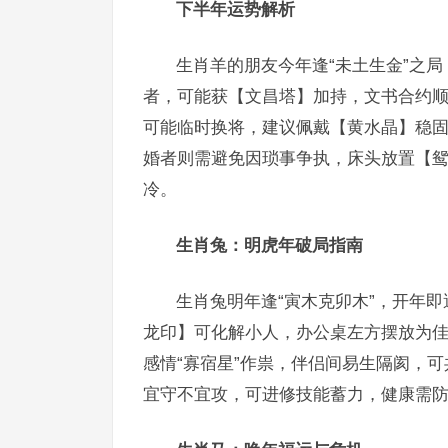
下半年运势解析
生肖羊的朋友今年逢“未土生金”之
者，可能获【文昌塔】加持，文书合约顺
可能临时换将，建议佩戴【黄水晶】稳固
婚者则需避免因琐事争执，床头放置【鸳
冷。
生肖兔：明虎年破局指南
生肖兔明年逢“寅木克卯木”，开年
龙印】可化解小人，办公桌左方摆放为佳
感情“寡宿星”作祟，伴侣间易生隔阂，
宜守不宜攻，可进修技能蓄力，健康需防