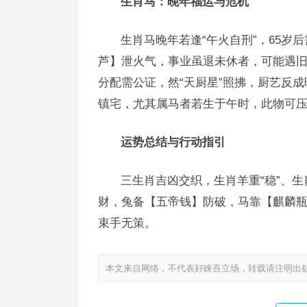
生肖马：晚年福运与危机
生肖马晚年若逢“午火自刑”，65
芦】泄火气，事业虽退未休者，可能遇旧
分配需公证，然“天厨星”照拂，厨艺反
镇宅，尤其属马者若生于午时，此物可压
运势总结与行动指引
三生肖吉凶交织，生肖羊重“稳”、生
财，兔备【五帝钱】防破，马靠【麒麟瓶
束手无策。
本文来自网络，不代表好睐吾立场，转载请注明出