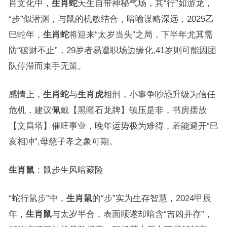
肖文化中，
生肖蛇
天生自带神秘气场，其“行”如游龙，
“步”似潜渊，与鼠的机敏结合，暗喻谋略深远，2025乙
巳蛇年，
生肖蛇
将迎来“太岁当头”之局，下半年尤其需
防“破财不止”，29岁者易遭职场边缘化,41岁则可能因团
队停滞而束手无策。
感情上，
生肖蛇
与
生肖虎
相刑，小事争吵恐升级为信任
危机，建议佩戴【黑曜石龙牌】镇压是非，书房摆放
【文昌塔】催旺事业，晚年运势极为难得，若能避开“巳
亥相冲”,母慈子孝之象可期。
生肖鼠
：鼠步生风暗藏险
“蛇行鼠步”中，
生肖鼠
的“步”实为生存智慧，2024甲辰
年，
生肖鼠
与太岁半合，表面顺遂却暗含“吉凶并存”，