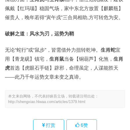
佩戴【红玛瑙】稳固气场，家中东北方放置【麒麟瓶】
催贵人，晚年若得“寅午戌”三合局相助,方可转危为安。
破解之道：风水为刃，运势为鞘
无论“蛇行”或“鼠步”，皆需借外力扭转乾坤。
生肖蛇
宜
用【青龙砚】镇宅，
生肖鼠
当备【铜葫芦】化煞，
生肖
虎
首选【虎眼石手链】辟邪，命理虽定，人谋能胜天
——此乃千年运势文章未变之真谛。
本文来自网络，不代表好睐吾立场，转载请注明出处：
http://shengxiao.hlwaa.com/articles/1379.html
打赏
6
赞