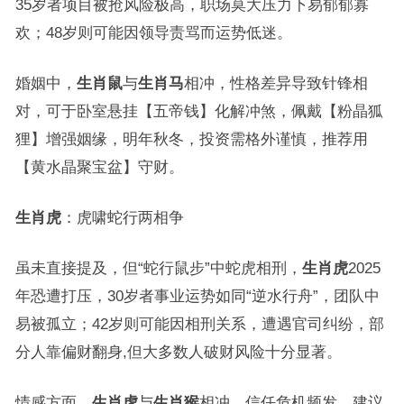
35岁者项目被抢风险极高，职场莫大压力下易郁郁寡
欢；48岁则可能因领导责骂而运势低迷。
婚姻中，
生肖鼠
与
生肖马
相冲，性格差异导致针锋相
对，可于卧室悬挂【五帝钱】化解冲煞，佩戴【粉晶狐
狸】增强姻缘，明年秋冬，投资需格外谨慎，推荐用
【黄水晶聚宝盆】守财。
生肖虎
：虎啸蛇行两相争
虽未直接提及，但“蛇行鼠步”中蛇虎相刑，
生肖虎
2025
年恐遭打压，30岁者事业运势如同“逆水行舟”，团队中
易被孤立；42岁则可能因相刑关系，遭遇官司纠纷，部
分人靠偏财翻身,但大多数人破财风险十分显著。
情感方面，
生肖虎
与
生肖猴
相冲，信任危机频发，建议