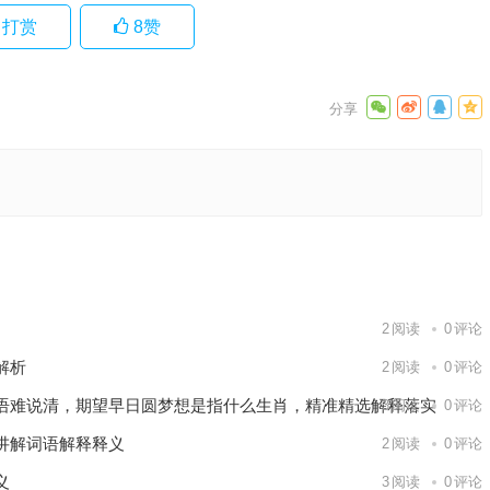
打赏
8
赞
阐述落实
下一篇
2
阅读
0
评论
解析
2
阅读
0
评论
语难说清，期望早日圆梦想是指什么生肖，精准精选解释落实
3
阅读
0
评论
讲解词语解释释义
2
阅读
0
评论
义
3
阅读
0
评论