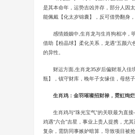
是其本命年，运势吉凶并存，部分人因
能佩戴【化太岁锦囊】，反可借势翻身
感情婚姻中,生肖龙与生肖狗相冲，
借助【粉晶球】柔化关系，龙遇“五颜六
的异性。
财运方面,生肖龙35岁后偏财渐入
瓶】，镇守财库，晚年子女缘佳，母慈
生肖鸡：金羽璀璨招财禄，霓虹绚烂
生肖鸡与“珠光宝气”的关联最为直
鸡遇“六合”吉星，事业上贵人提携，尤其
复杂，需防同事嫉妒暗算，导致项目被