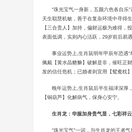
“珠光宝气一身新，五颜六色各自乐
天生聪慧机敏，善于在复杂环境中寻得生
【三合贵人】加持，偏财运极为难得，投
表面低调，实则内心活跃，29岁前后易
事业运势上,生肖鼠明年甲辰年恐遇
佩戴【黄水晶貔貅】破解是非，催旺正
发的信任危机；已婚者则宜用【鸳鸯枕
晚年运势上,生肖鼠后半生福泽深厚
【铜葫芦】化解病气，保身心安宁。
生肖龙：华服加身贵气显，七彩祥云
“珠光宝气”一词，与生肖龙的王者