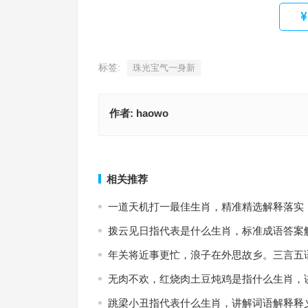
标签:
珠光宝气一身新
作者:
haowo
白璧黄金天尺五指什么生肖，成语释义诠释解读
蛇行鼠步指是什么生肖，词语释义
上一篇
相关推荐
一道天机打一最佳生肖，精准精选解释落实
拨云见日指代表是什么生肖，标准成语答案
年关将近事更忙，浪子在外思故乡。三言五
无肉不欢，红烧肉土豆炖鸡是指什么生肖，
跳梁小丑指代表什么生肖，讲解词语解释释