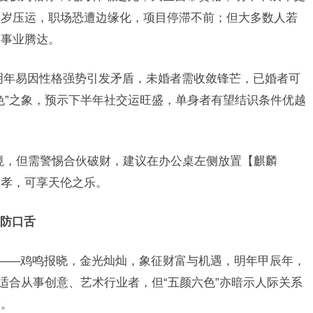
太岁压运，职场恐遭边缘化，项目停滞不前；但大多数人若
，事业腾达。
明年易因性格强势引发矛盾，未婚者需收敛锋芒，已婚者可
色”之象，预示下半年社交运旺盛，单身者有望结识条件优越
佳境，但需警惕合伙破财，建议在办公桌左侧放置【麒麟
子孝，可享天伦之乐。
防口舌
接——鸡鸣报晓，金光灿灿，象征财富与机遇，明年甲辰年，
适合从事创意、艺术行业者，但“五颜六色”亦暗示人际关系
抢。