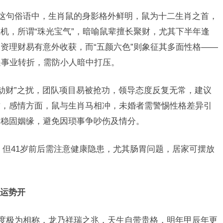
”这句俗语中，生肖鼠的身影格外鲜明，鼠为十二生肖之首，
机，所谓“珠光宝气”，暗喻鼠辈擅长聚财，尤其下半年逢
资理财易有意外收获，而“五颜六色”则象征其多面性格——
遇事业转折，需防小人暗中打压。
“劫财”之扰，团队项目易被抢功，领导态度反复无常，建议
财，感情方面，鼠与生肖马相冲，未婚者需警惕性格差异引
】稳固姻缘，避免因琐事争吵伤及情分。
，但41岁前后需注意健康隐患，尤其肠胃问题，居家可摆放
运势开
气度极为相称，龙乃祥瑞之兆，天生自带贵格，明年甲辰年更