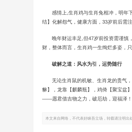
感情上,生肖鸡与生肖兔相冲，明年
结】化解怨气，健康方面，33岁前后需
晚年财运丰足,但47岁前投资需谨
财，整体而言，生肖鸡一生绚烂多姿，
破解之道：风水为引，运势随行
无论生肖鼠的机敏、生肖龙的贵气，
貅】，龙靠【麒麟瓶】，鸡倚【聚宝盆
——愿君借吉物之力，破厄劫，迎福泽
本文来自网络，不代表好睐吾立场，转载请注明出