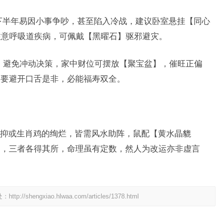
下半年易因小事争吵，甚至陷入冷战，建议卧室悬挂【同心
注意呼吸道疾病，可佩戴【黑曜石】驱邪避灾。
慎，避免冲动决策，家中财位可摆放【聚宝盆】，催旺正偏
只要避开口舌是非，必能福寿双全。
抑或生肖鸡的绚烂，皆需风水助阵，鼠配【黄水晶貔
】，三者各得其所，命理虽有定数，然人为改运亦非虚言
！
处：
http://shengxiao.hlwaa.com/articles/1378.html