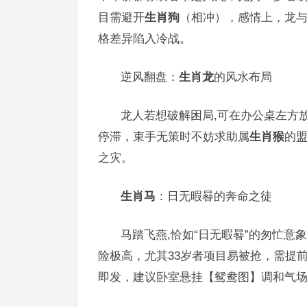
目需避开
生肖狗
（相冲），感情上，龙
格差异陷入冷战。
逆风翻盘：
生肖龙
的风水布局
龙人若想破解困局,可在办公桌左方
停滞，束手无策时不妨求助属
生肖猴
的
之灾。
生肖马
：日无暇晷的奔命之徒
马踏飞燕,恰如“日无暇晷”的匆忙意
险极高，尤其33岁者项目易被抢，需提
即发，建议卧室悬挂【鸳鸯图】调和气场