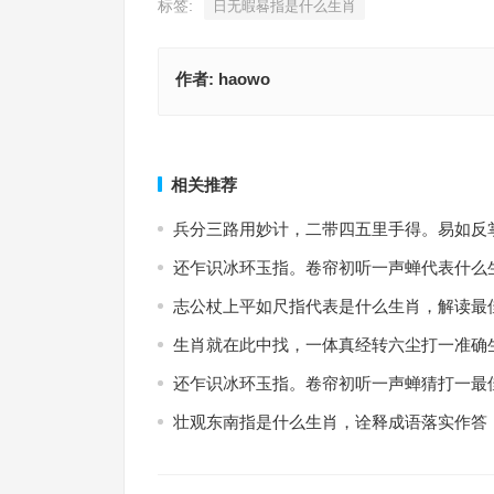
标签:
日无暇晷指是什么生肖
作者:
haowo
入吾彀中打一准确生肖，词语解释最佳释义
升山采珠指代表什么生肖，完美词语
上一篇
相关推荐
兵分三路用妙计，二带四五里手得。易如反
还乍识冰环玉指。卷帘初听一声蝉代表什么
志公杖上平如尺指代表是什么生肖，解读最
生肖就在此中找，一体真经转六尘打一准确
还乍识冰环玉指。卷帘初听一声蝉猜打一最
壮观东南指是什么生肖，诠释成语落实作答