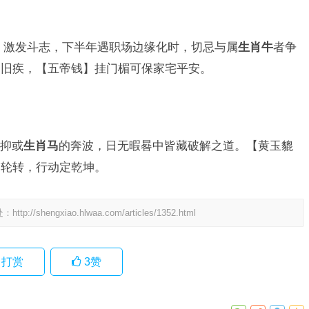
】激发斗志，下半年遇职场边缘化时，切忌与属
生肖牛
者争
骨旧疾，【五帝钱】挂门楣可保家宅平安。
抑或
生肖马
的奔波，日无暇晷中皆藏破解之道。【黄玉貔
如轮转，行动定乾坤。
处：
http://shengxiao.hlwaa.com/articles/1352.html
打赏
3
赞