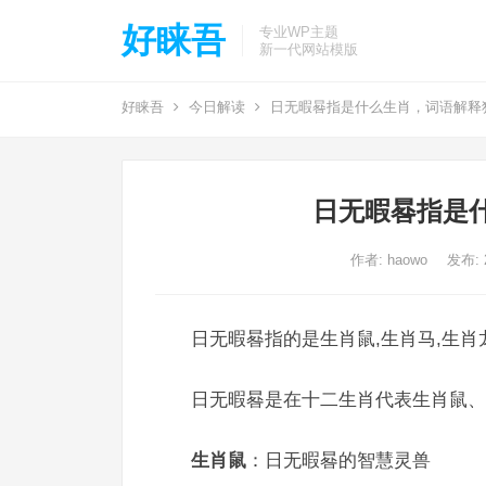
好睐吾
专业WP主题
新一代网站模版
好睐吾
今日解读
日无暇晷指是什么生肖，词语解释
日无暇晷指是
作者:
haowo
发布: 2
日无暇晷指的是生肖鼠,生肖马,生肖
日无暇晷是在十二生肖代表生肖鼠、
生肖鼠
：日无暇晷的智慧灵兽