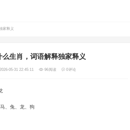
独家释义
什么生肖，词语解释独家释义
026-05-31 22:45:11
96
阅读
0
评论
龙
马、兔、龙、狗