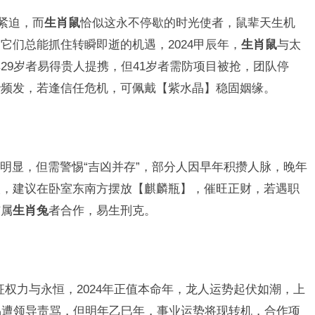
紧迫，而
生肖鼠
恰似这永不停歇的时光使者，鼠辈天生机
它们总能抓住转瞬即逝的机遇，2024甲辰年，
生肖鼠
与太
29岁者易得贵人提携，但41岁者需防项目被抢，团队停
吵频发，若逢信任危机，可佩戴【紫水晶】稳固姻缘。
明显，但需警惕“吉凶并存”，部分人因早年积攒人脉，晚年
人，建议在卧室东南方摆放【麒麟瓶】，催旺正财，若遇职
与属
生肖兔
者合作，易生刑克。
象征权力与永恒，2024年正值本命年，龙人运势起伏如潮，上
易遭领导责骂，但明年乙巳年，事业运势将现转机，合作项