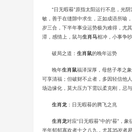
“日无暇晷”原指太阳运行不息，光阴
敏，善于在缝隙中求生，正如成语所喻，
岁三合，下半年事业运势极为难得，尤其
滞，感情上，鼠与
生肖马
相冲，小事争
破局之道：
生肖鼠
的晚年运势
晚年
生肖鼠
福泽深厚，母慈子孝之象
可享清福；但破财不止者，多因轻信他
场边缘化，莫大压力下需以柔克刚，忌
生肖龙
：日无暇晷的腾飞之兆
生肖龙
对应“日无暇晷”中的“晷”，
半年郁郁寡欢者十之八九，尤其35岁者