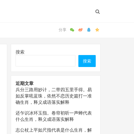
搜索
搜索
近期文章
兵分三路用妙计，二带四五里手得。易
如反掌吼蓝珠，依然不恋历史篇打一准
确生肖，释义成语落实解释
还乍识冰环玉指。卷帘初听一声蝉代表
什么生肖，释义成语落实解释
志公杖上平如尺指代表是什么生肖，解