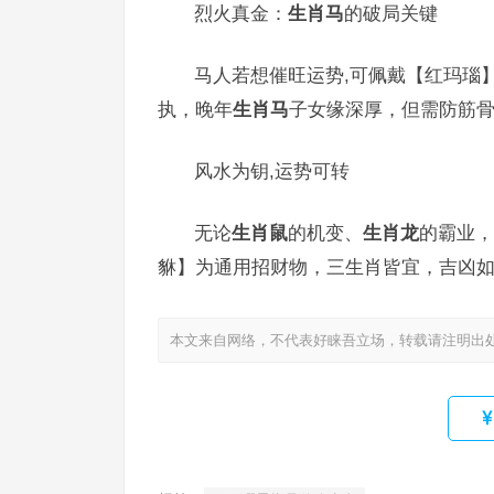
烈火真金：
生肖马
的破局关键
马人若想催旺运势,可佩戴【红玛瑙
执，晚年
生肖马
子女缘深厚，但需防筋
风水为钥,运势可转
无论
生肖鼠
的机变、
生肖龙
的霸业，
貅】为通用招财物，三生肖皆宜，吉凶
本文来自网络，不代表好睐吾立场，转载请注明出