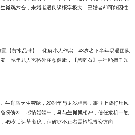
与
生肖鸡
六合，未婚者遇良缘概率极大，已婚者却可能因性
放置【黄水晶球】，化解小人作祟，48岁者下半年易遇团队
盟友，晚年龙人需格外注意健康，【黑曜石】手串能挡血光
象。
生肖马
天生劳碌，2024年与太岁相害，事业上遭打压风
前备份资料，感情婚姻中，马与
生肖鼠
相冲，信任危机一触
，45岁后运势渐稳，但破财不止者需检视投资方向。