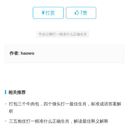
打赏
7
赞
平步公卿打一精准什么正确生肖
作者:
haowo
平步公卿指代表是什么生肖，词语解释独家释义
平步公卿指是代表什么生肖，词语解析解答落地
上一篇
下一篇
相关推荐
打包三个牛肉包，四个馒头打一最佳生肖，标准成语答案解
析
三五炮仗打一精准什么正确生肖，解读最佳释义解释