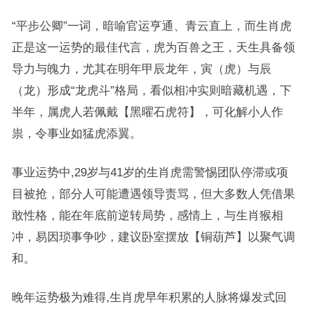
“平步公卿”一词，暗喻官运亨通、青云直上，而生肖虎
正是这一运势的最佳代言，虎为百兽之王，天生具备领
导力与魄力，尤其在明年甲辰龙年，寅（虎）与辰
（龙）形成“龙虎斗”格局，看似相冲实则暗藏机遇，下
半年，属虎人若佩戴【黑曜石虎符】，可化解小人作
祟，令事业如猛虎添翼。
事业运势中,29岁与41岁的生肖虎需警惕团队停滞或项
目被抢，部分人可能遭遇领导责骂，但大多数人凭借果
敢性格，能在年底前逆转局势，感情上，与生肖猴相
冲，易因琐事争吵，建议卧室摆放【铜葫芦】以聚气调
和。
晚年运势极为难得,生肖虎早年积累的人脉将爆发式回