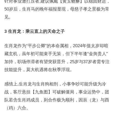
针对事业遭打压者,建议佩戴【黄玉貔貅】以稳固财运，
50岁后，生肖马的晚年福报显现，母慈子孝之景极为常
见。
3 生肖龙：乘云直上的天命之子
生肖龙作为“平步公卿”的本命属相，2024年值太岁却暗
藏玄机，虽年初可能束手无策，但下半年逢“金舆贵人”
加持，职场停滞者有望突获晋升，25岁与37岁者需专注
技能提升，莫大机遇将在秋季浮现。
感情上,生肖龙与生肖狗相刑，小事争吵可能升级为冷
战，客厅悬挂【九鱼图】可破解僵局，事业运势中，团
队若含生肖鸡成员，则合作极为顺利，因辰（龙）与酉
（鸡）六合。