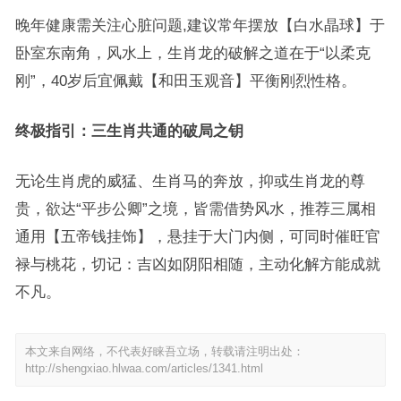
晚年健康需关注心脏问题,建议常年摆放【白水晶球】于
卧室东南角，风水上，生肖龙的破解之道在于“以柔克
刚”，40岁后宜佩戴【和田玉观音】平衡刚烈性格。
终极指引：三生肖共通的破局之钥
无论生肖虎的威猛、生肖马的奔放，抑或生肖龙的尊
贵，欲达“平步公卿”之境，皆需借势风水，推荐三属相
通用【五帝钱挂饰】，悬挂于大门内侧，可同时催旺官
禄与桃花，切记：吉凶如阴阳相随，主动化解方能成就
不凡。
本文来自网络，不代表好睐吾立场，转载请注明出处：
http://shengxiao.hlwaa.com/articles/1341.html