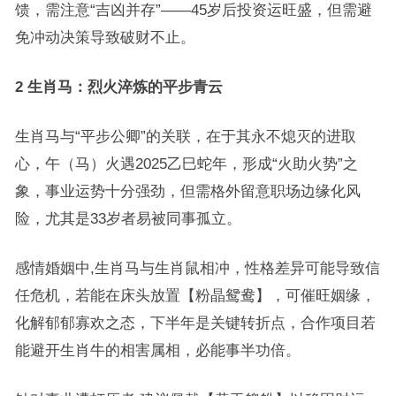
馈，需注意“吉凶并存”——45岁后投资运旺盛，但需避
免冲动决策导致破财不止。
2 生肖马：烈火淬炼的平步青云
生肖马与“平步公卿”的关联，在于其永不熄灭的进取
心，午（马）火遇2025乙巳蛇年，形成“火助火势”之
象，事业运势十分强劲，但需格外留意职场边缘化风
险，尤其是33岁者易被同事孤立。
感情婚姻中,生肖马与生肖鼠相冲，性格差异可能导致信
任危机，若能在床头放置【粉晶鸳鸯】，可催旺姻缘，
化解郁郁寡欢之态，下半年是关键转折点，合作项目若
能避开生肖牛的相害属相，必能事半功倍。