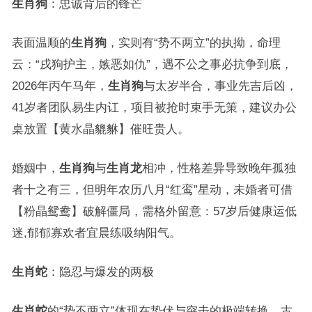
生肖狗
：忠诚背后的锋芒
表面温顺的
生肖狗
，实则有“势不两立”的执拗，命理
云：“戌狗护主，嫉恶如仇”，遇不公之事必抗争到底，
2026年丙午马年，
生肖狗
与太岁半合，事业先吉后凶，
41岁者团队易生内讧，项目被抢时束手无策，建议办公
桌放置【黄水晶貔貅】催旺贵人。
婚姻中，
生肖狗
与
生肖龙
相冲，性格差异导致晚年孤独
者十之有三，但明年农历八月“红鸾”星动，未婚者可借
【粉晶鸳鸯】破解僵局，需格外留意：57岁后健康运低
迷,郁郁寡欢者宜晨练吸纳阳气。
生肖蛇
：隐忍与爆发的两极
生肖蛇
的“势不两立”体现在蛰伏与突击的极端转换，古