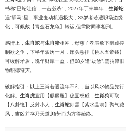
书称“巳蛇吐信，一击必杀”，2027年丁未羊年，
生肖蛇
遇“驿马”星，事业变动机遇极大，33岁者若遭职场边缘
化，可佩戴【青金石龙龟】转运,但需防同事相刑。
感情上，
生肖蛇
与
生肖猪
相冲，母慈子孝表象下暗藏控
制欲之争，下半年农历十月，床头悬挂【桃木五帝钱】
可缓解矛盾，晚年财库丰盈，但68岁逢“劫煞”,需捐赠旧
物积德避灾。
破解指引：以上三肖若遇流年不利，当以风水物品先行
化解。
生肖虎
宜用【麒麟瓶】稳固权威，
生肖狗
可取
【八卦镜】反射小人，
生肖蛇
则需【紫水晶洞】聚气藏
风，吉凶并存乃天道,顺势而为方得始终。