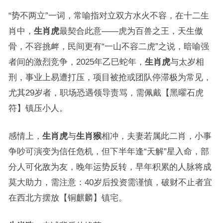
“势不两立”一词，常喻指对立双方水火不容，在十二生
肖中，
生肖虎
最契合此意——虎为百兽之王，天生傲
骨，不容挑衅，民间更有“一山不容二虎”之说，暗喻强
者间的激烈竞争，2025年乙巳蛇年，
生肖虎
与太岁相
刑，事业上易遭打压，项目被抢或团队停滞极为常见，
尤其29岁者，职场恐遇领导责骂，需佩戴【黑曜石虎
符】镇压小人。
感情上，
生肖虎
与
生肖猴
相冲，夫妻若属此二肖，小事
争吵可演变为信任危机，但下半年逢“天解”星入命，部
分人可化敌为友，晚年运势反转，早年积累的人脉将成
莫大助力，需注意：40岁后投资需谨慎，破财不止者宜
在西北方摆放【铜麒麟】镇宅。