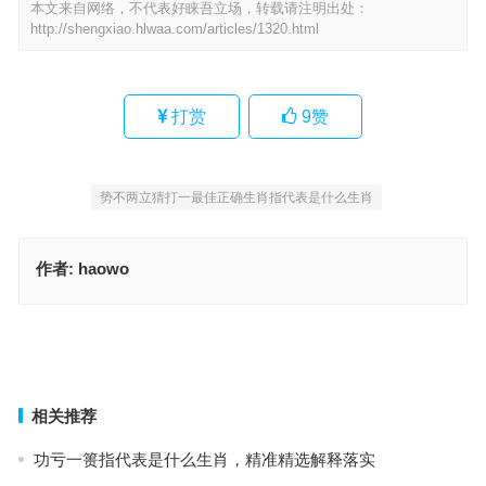
本文来自网络，不代表好睐吾立场，转载请注明出处：
http://shengxiao.hlwaa.com/articles/1320.html
打赏
9
赞
势不两立猜打一最佳正确生肖指代表是什么生肖
作者:
haowo
如运诸掌是指什么生肖是什么生肖，释义答案精选解释
如运诸掌指是代表什么生肖猜打一最佳正确生肖，词语解释最佳分析
上一篇
下一篇
相关推荐
功亏一篑指代表是什么生肖，精准精选解释落实