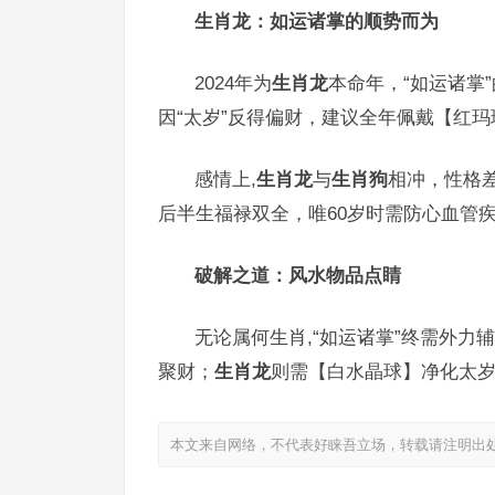
生肖龙：如运诸掌的顺势而为
2024年为
生肖龙
本命年，“如运诸掌
因“太岁”反得偏财，建议全年佩戴【红
感情上,
生肖龙
与
生肖狗
相冲，性格
后半生福禄双全，唯60岁时需防心血管
破解之道：风水物品点睛
无论属何生肖,“如运诸掌”终需外力
聚财；
生肖龙
则需【白水晶球】净化太
本文来自网络，不代表好睐吾立场，转载请注明出