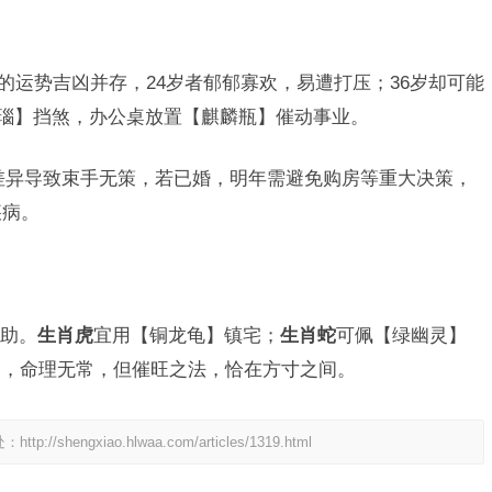
”的运势吉凶并存，24岁者郁郁寡欢，易遭打压；36岁却可能
玛瑙】挡煞，办公桌放置【麒麟瓶】催动事业。
差异导致束手无策，若已婚，明年需避免购房等重大决策，
疾病。
辅助。
生肖虎
宜用【铜龙龟】镇宅；
生肖蛇
可佩【绿幽灵】
岁，命理无常，但催旺之法，恰在方寸之间。
处：
http://shengxiao.hlwaa.com/articles/1319.html