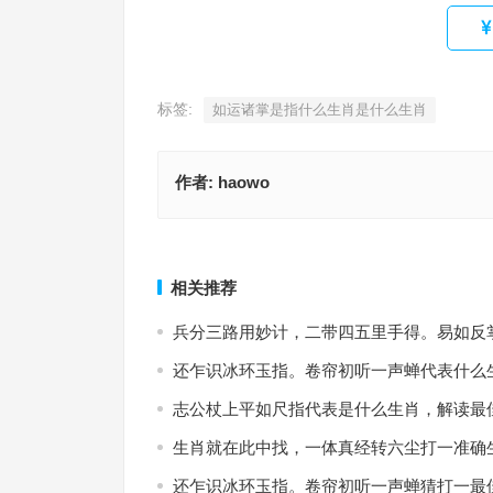
标签:
如运诸掌是指什么生肖是什么生肖
作者:
haowo
神施鬼设打一精准什么正确生肖打一精准什么正确
势不两立猜打一最佳正确生肖指代表是什么生肖，
语解释最佳释义
作答落地
上一篇
相关推荐
兵分三路用妙计，二带四五里手得。易如反
还乍识冰环玉指。卷帘初听一声蝉代表什么
志公杖上平如尺指代表是什么生肖，解读最
生肖就在此中找，一体真经转六尘打一准确
还乍识冰环玉指。卷帘初听一声蝉猜打一最