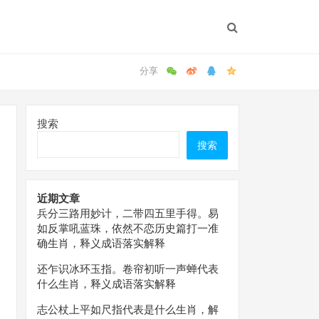
搜索
搜索
近期文章
兵分三路用妙计，二带四五里手得。易
如反掌吼蓝珠，依然不恋历史篇打一准
确生肖，释义成语落实解释
还乍识冰环玉指。卷帘初听一声蝉代表
什么生肖，释义成语落实解释
志公杖上平如尺指代表是什么生肖，解