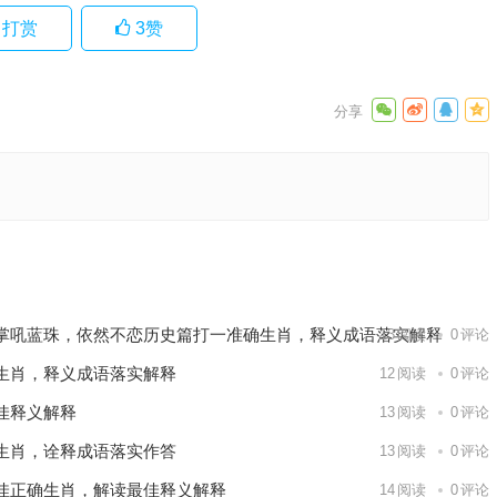
打赏
3
赞
生肖，词
词语解释
下一篇
掌吼蓝珠，依然不恋历史篇打一准确生肖，释义成语落实解释
13
阅读
0
评论
生肖，释义成语落实解释
12
阅读
0
评论
佳释义解释
13
阅读
0
评论
生肖，诠释成语落实作答
13
阅读
0
评论
佳正确生肖，解读最佳释义解释
14
阅读
0
评论