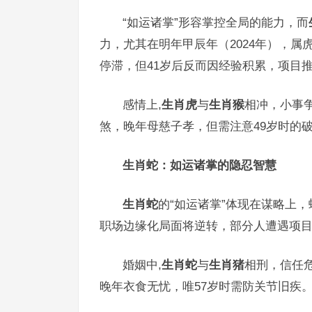
“如运诸掌”形容掌控全局的能力，而
力，尤其在明年甲辰年（2024年），属
停滞，但41岁后反而因经验积累，项目
感情上,
生肖虎
与
生肖猴
相冲，小事
煞，晚年母慈子孝，但需注意49岁时的
生肖蛇：如运诸掌的隐忍智慧
生肖蛇
的“如运诸掌”体现在谋略上，
职场边缘化局面将逆转，部分人遭遇项
婚姻中,
生肖蛇
与
生肖猪
相刑，信任
晚年衣食无忧，唯57岁时需防关节旧疾