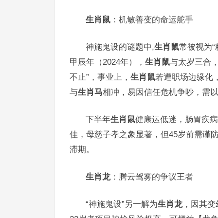
生肖鼠
：机敏善变的命运舵手
神施鬼设的谜题中,
生肖鼠
常被视为
甲辰年（2024年），
生肖鼠
与太岁三合，
不止”，事业上，
生肖鼠
若遭职场边缘化
与
生肖马
相冲，易因信任危机争吵，需
下半年
生肖鼠
健康运低迷，肠胃疾病
佳，母慈子孝之象显著，但45岁前需谨
滞期。
生肖龙
：腾云驾雾的争议王者
“神施鬼设”另一解为
生肖龙
，因其变