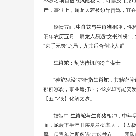
33岁者项目被抢风险极高，可摆放【龙
产，事业上，属龙人若被领导责骂，宜
感情方面,
生肖龙
与
生肖狗
相冲，性
明年农历五月，属龙人易遇“文书纠纷”
“束手无策”之局，尤其适合创业人群。
生肖蛇
：蛰伏待机的冷血谋士
“神施鬼设”亦暗指
生肖蛇
，其精密算
郁郁寡欢，事业遭打压；42岁却可能突
【五帝钱】化解太岁。
婚姻中,
生肖蛇
与
生肖猪
相冲，中年
面，蛇族下半年旧疾复发概率大，【太
厚，但青年时期多遇“吉凶并存”——团