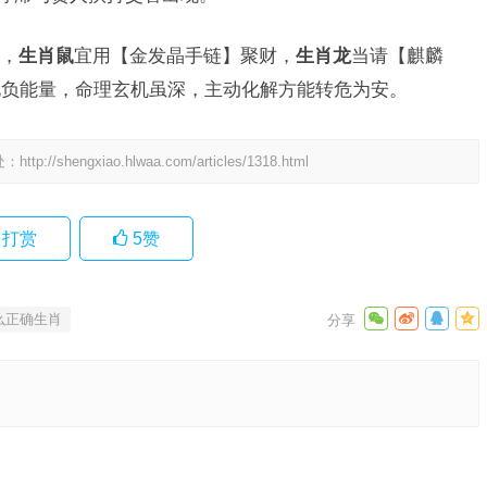
，
生肖鼠
宜用【金发晶手链】聚财，
生肖龙
当请【麒麟
化负能量，命理玄机虽深，主动化解方能转危为安。
处：
http://shengxiao.hlwaa.com/articles/1318.html
打赏
5
赞
么正确生肖
语释义甄
精选解释
下一篇