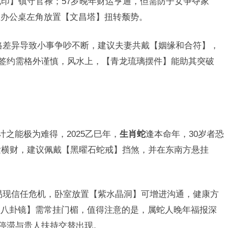
龟印】镇守官禄；57岁晚年财运亨通，但需防子女争夺家
在办公桌左角放置【文昌塔】扭转颓势。
格差异导致小事争吵不断，建议夫妻共戴【姻缘和合符】，
，签约需格外谨慎，风水上，【青龙琉璃摆件】能助其突破
计之能极为难得，2025乙巳年，
生肖蛇
逢本命年，30岁者恐
发横财，建议佩戴【黑曜石蛇戒】挡煞，并在东南方悬挂
易现信任危机，卧室放置【紫水晶洞】可增进沟通，健康方
极八卦镜】需常挂门楣，值得注意的是，属蛇人晚年福报深
队停滞与贵人扶持交替出现。