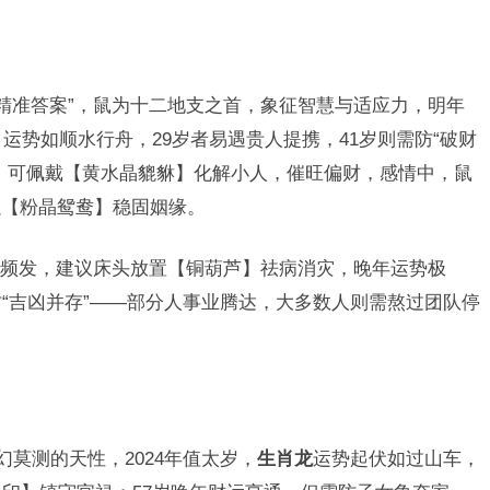
“精准答案”，鼠为十二地支之首，象征智慧与适应力，明年
运势如顺水行舟，29岁者易遇贵人提携，41岁则需防“破财
，可佩戴【黄水晶貔貅】化解小人，催旺偏财，感情中，鼠
以【粉晶鸳鸯】稳固姻缘。
频发，建议床头放置【铜葫芦】祛病消灾，晚年运势极
防“吉凶并存”——部分人事业腾达，大多数人则需熬过团队停
幻莫测的天性，2024年值太岁，
生肖龙
运势起伏如过山车，