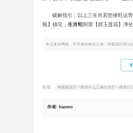
破解指引：以上三生肖若想催旺运势
瓶】镇宅，
生肖蛇
则需【碧玉莲花】净
本文来自网络，不代表好睐吾立场，转载请注明出
标签:
神施鬼设打一精准什么正确生肖打一精准什
作者:
haowo
势不两立指代表是什么生肖指代表是什么生肖，成
选实践
如运诸掌是指什么生肖是什么生肖，释义答案
上一篇