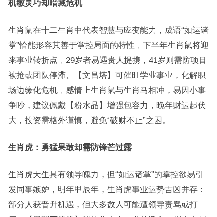
机敏灵巧却暗藏危机
生肖鼠在十二生肖中代表智慧与应变能力，成语“如运诸
掌”恰能形容其善于掌控局面的特性，下半年生肖鼠将迎
来事业转折点，29岁者易遇贵人提携，41岁则需防项目
被抢或团队停滞。【文昌塔】可催旺学业事业，化解职
场边缘化危机，感情上生肖鼠与生肖马相冲，易因小事
争吵，建议佩戴【粉水晶】增强包容力，晚年财运起伏
大，投资需格外谨慎，避免“破财不止”之困。
生肖虎：勇猛果敢却需防锋芒过露
生肖虎天生具有领导魄力，但“如运诸掌”的掌控欲易引
发同事嫉妒，明年甲辰年，生肖虎事业运势吉凶并存：
部分人获晋升机遇，但大多数人可能遭领导责骂或打