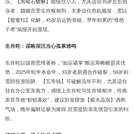
压。【黑曜石貔貅】能镇住小人，尤其适合35岁左右创
业者，婚姻宫受生肖猴相刑，夫妻信任危机频发，需以
【鸳鸯扣】化解，45岁后运势渐稳，早年积累的“母慈
子孝”福报开始显现。
生肖蛇：谋略深沉当心孤掌难鸣
生肖蛇以缜密思维著称，“如运诸掌”般运筹帷幄是其优
势，2025年蛇年本命年，33岁者易遇合作破裂，58岁则
需防投资陷阱。【五帝钱】可破解流年不利，尤其适合
挂在办公室东南方，感情上生肖蛇与生肖猪相冲，性格
差异导致“郁郁寡欢”，建议卧室摆放【紫水晶洞】调和
气场，晚年偏财运极为难得,但需提防亲友借贷引发的纠
纷。