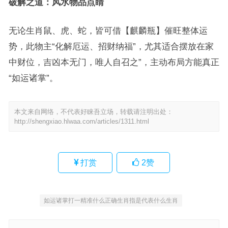
破解之道：风水物品点睛
无论生肖鼠、虎、蛇，皆可借【麒麟瓶】催旺整体运
势，此物主“化解厄运、招财纳福”，尤其适合摆放在家
中财位，吉凶本无门，唯人自召之”，主动布局方能真正
“如运诸掌”。
本文来自网络，不代表好睐吾立场，转载请注明出处：
http://shengxiao.hlwaa.com/articles/1311.html
打赏
2
赞
如运诸掌打一精准什么正确生肖指是代表什么生肖