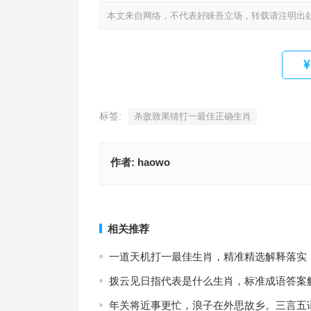
本文来自网络，不代表好睐吾立场，转载请注明出
标签:
杀敌致果猜打一最佳正确生肖
作者:
haowo
如运诸掌指是代表什么生肖，成语释义诠释解读
如运诸掌打一精准什么正确生肖，词语释义
上一篇
相关推荐
一道天机打一最佳生肖，精准精选解释落实
拨云见日指代表是什么生肖，标准成语答案
年关将近事更忙，浪子在外思故乡。三言五