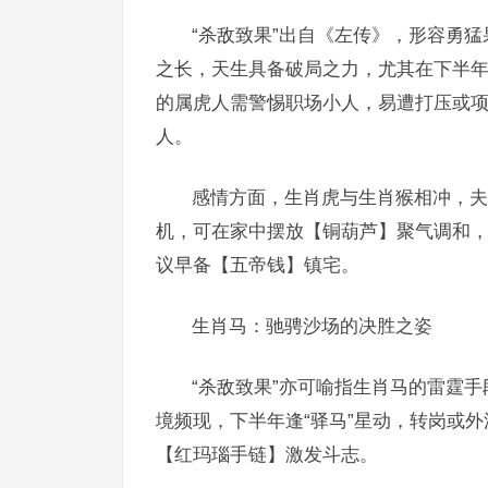
“杀敌致果”出自《左传》，形容勇
之长，天生具备破局之力，尤其在下半年，
的属虎人需警惕职场小人，易遭打压或项
人。
感情方面，生肖虎与生肖猴相冲，夫
机，可在家中摆放【铜葫芦】聚气调和
议早备【五帝钱】镇宅。
生肖马：驰骋沙场的决胜之姿
“杀敌致果”亦可喻指生肖马的雷霆
境频现，下半年逢“驿马”星动，转岗或
【红玛瑙手链】激发斗志。