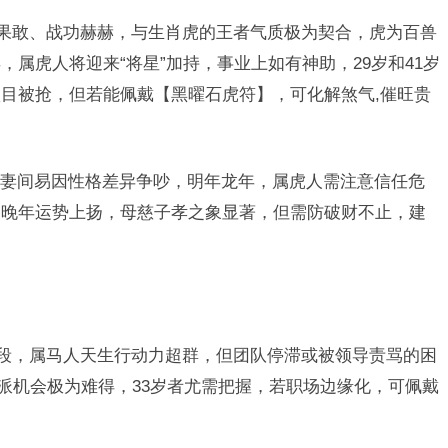
猛果敢、战功赫赫，与生肖虎的王者气质极为契合，虎为百兽
属虎人将迎来“将星”加持，事业上如有神助，29岁和41岁
目被抢，但若能佩戴【黑曜石虎符】，可化解煞气,催旺贵
妻间易因性格差异争吵，明年龙年，属虎人需注意信任危
，晚年运势上扬，母慈子孝之象显著，但需防破财不止，建
手段，属马人天生行动力超群，但团队停滞或被领导责骂的困
外派机会极为难得，33岁者尤需把握，若职场边缘化，可佩戴