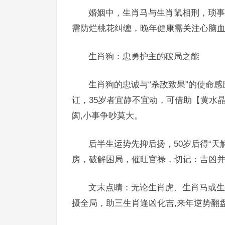
婚姻中，生肖马与生肖鼠相刑，琐事
需防烂桃花纠缠，晚年健康需关注心脑
生肖狗：忠勇护主的破局之能
生肖狗的忠诚与“杀敌致果”的使命
讧，35岁者宜静不宜动，可借助【黄水
阂,小事争吵莫大。
后半生运势先抑后扬，50岁后得“
房，破解困局，催旺官禄，切记：吉凶并
文末点睛：无论生肖虎、生肖马或生
摄全局，助三生肖逢凶化吉,来年逆势翻