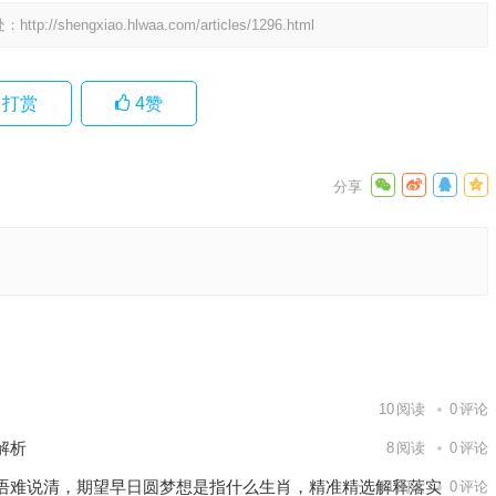
处：
http://shengxiao.hlwaa.com/articles/1296.html
打赏
4
赞
阐述落实
下一篇
10
阅读
0
评论
解析
8
阅读
0
评论
语难说清，期望早日圆梦想是指什么生肖，精准精选解释落实
11
阅读
0
评论