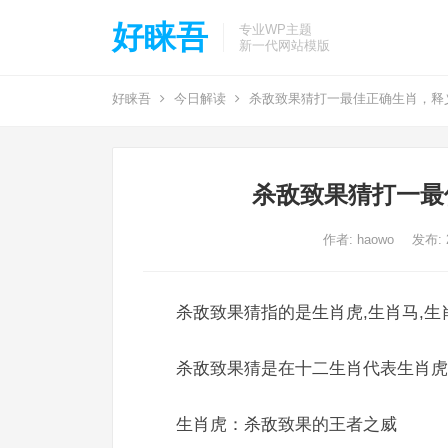
好睐吾
专业WP主题
新一代网站模版
好睐吾
今日解读
杀敌致果猜打一最佳正确生肖，释
杀敌致果猜打一最
作者:
haowo
发布: 2
杀敌致果猜指的是生肖虎,生肖马,生
杀敌致果猜是在十二生肖代表生肖虎
生肖虎：杀敌致果的王者之威