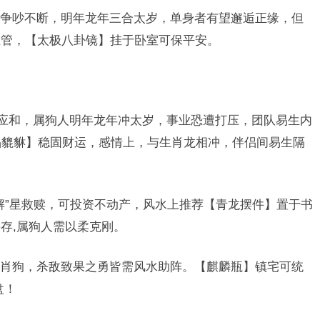
争吵不断，明年龙年三合太岁，单身者有望邂逅正缘，但
血管，【太极八卦镜】挂于卧室可保平安。
感应和，属狗人明年龙年冲太岁，事业恐遭打压，团队易生内
晶貔貅】稳固财运，感情上，与生肖龙相冲，伴侣间易生隔
天解”星救赎，可投资不动产，风水上推荐【青龙摆件】置于书
存,属狗人需以柔克刚。
肖狗，杀敌致果之勇皆需风水助阵。【麒麟瓶】镇宅可统
盘！