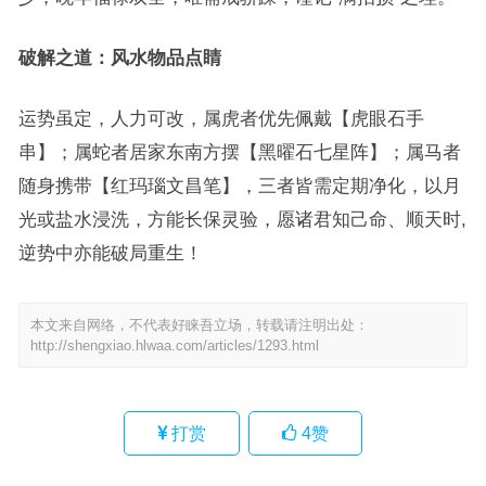
破解之道：风水物品点睛
运势虽定，人力可改，属虎者优先佩戴【虎眼石手
串】；属蛇者居家东南方摆【黑曜石七星阵】；属马者
随身携带【红玛瑙文昌笔】，三者皆需定期净化，以月
光或盐水浸洗，方能长保灵验，愿诸君知己命、顺天时,
逆势中亦能破局重生！
本文来自网络，不代表好睐吾立场，转载请注明出处：
http://shengxiao.hlwaa.com/articles/1293.html
打赏
4
赞