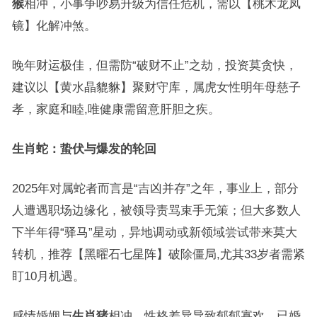
猴
相冲，小事争吵易升级为信任危机，需以【桃木龙凤
镜】化解冲煞。
晚年财运极佳，但需防“破财不止”之劫，投资莫贪快，
建议以【黄水晶貔貅】聚财守库，属虎女性明年母慈子
孝，家庭和睦,唯健康需留意肝胆之疾。
生肖蛇：蛰伏与爆发的轮回
2025年对属蛇者而言是“吉凶并存”之年，事业上，部分
人遭遇职场边缘化，被领导责骂束手无策；但大多数人
下半年得“驿马”星动，异地调动或新领域尝试带来莫大
转机，推荐【黑曜石七星阵】破除僵局,尤其33岁者需紧
盯10月机遇。
感情婚姻与
生肖猪
相冲，性格差异导致郁郁寡欢，已婚