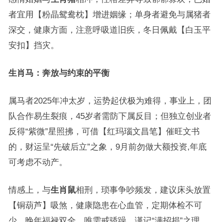
者宜用【粉晶鸳鸯枕】增进姻缘；单身者避免与属猪者
深交，健康方面，注意呼吸道旧疾，冬日佩戴【白玉平
安扣】挡灾。
生肖马：奔放与约束的平衡
属马者2025年冲太岁，运势起伏极为难得，事业上，团
队合作易生裂痕，45岁者需防下属反目；但独立创业者
反得“紫微”星照拂，可借【红玛瑙文昌笔】催旺文书
的，财运呈“先破后立”之象，9月前勿做大额投资,年底
可考虑不动产。
情感上，与
生肖鼠
相刑，琐事争吵频发，建议床头放置
【铜葫芦】吸煞，健康隐患在心血管，定期体检不可
少，晚年福禄双全，唯需戒骄躁，谨记“满招损”之理。