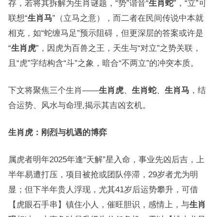
存，若将其拆解为生肖谜题，“势”谐音“
生肖蛇
”，“立”可
联想“
生肖马
”（立马之意），而二者在民间传说中本就
相克，如“蛇缠马足”预示阻碍，但更深层的答案或许是
“
生肖虎
”，因虎为百兽之王，天生与“对立”之势关联，
且“虎”字结构含“斗”之象，暗合“不两立”的冲突本质。
下文将聚焦三个生肖——
生肖虎
、
生肖蛇
、
生肖马
，结
合运势、风水与命理,揭示其吉凶玄机。
生肖虎：刚烈与机遇的博弈
属虎者明年2025年逢“天解”星入命，事业先凶后吉，上
半年易遭打压，项目被抢或团队停滞，29岁者尤为明
显；但下半年贵人浮现，尤其41岁后运势攀升，可借
【虎眼石手串】镇住小人，催旺胆识，感情上，与
生肖