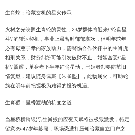
生肖蛇：暗藏玄机的星火传承
火树之光映照生肖蛇的灵性，29岁群体将迎来\”蛇盘星
斗\”的转运契机，事业上虽暂时郁郁寡欢，但明年蛇年
必有母慈子孝的家族助力，需警惕合作伙伴中的生肖虎
相刑关系，财务纠纷可能引发破财不止，婚姻宫受\”星
桥\”照耀，单身者下半年红鸾星动，已婚者却要防范旧
情复燃，建议随身佩戴【朱雀坠】，此物属火，可助蛇
族在明年前把握极为难得的投资机遇。
生肖猴：星桥渡劫的机变之道
当星桥横跨银河,生肖猴的应变天赋将被极致激发，特定
留意35-47岁年龄段，职场恐遭打压却暗藏自立门户之