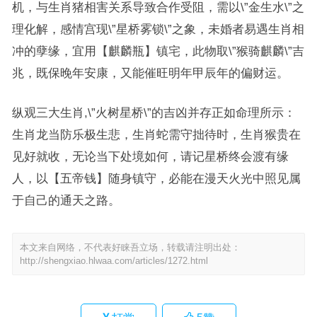
机，与生肖猪相害关系导致合作受阻，需以\”金生水\”之
理化解，感情宫现\”星桥雾锁\”之象，未婚者易遇生肖相
冲的孽缘，宜用【麒麟瓶】镇宅，此物取\”猴骑麒麟\”吉
兆，既保晚年安康，又能催旺明年甲辰年的偏财运。
纵观三大生肖,\”火树星桥\”的吉凶并存正如命理所示：
生肖龙当防乐极生悲，生肖蛇需守拙待时，生肖猴贵在
见好就收，无论当下处境如何，请记星桥终会渡有缘
人，以【五帝钱】随身镇守，必能在漫天火光中照见属
于自己的通天之路。
本文来自网络，不代表好睐吾立场，转载请注明出处：
http://shengxiao.hlwaa.com/articles/1272.html