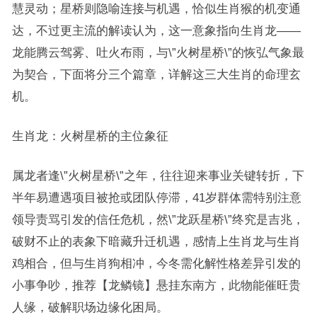
慧灵动；星桥则隐喻连接与机遇，恰似生肖猴的机变通
达，不过更主流的解读认为，这一意象指向生肖龙——
龙能腾云驾雾、吐火布雨，与\”火树星桥\”的恢弘气象最
为契合，下面将分三个篇章，详解这三大生肖的命理玄
机。
生肖龙：火树星桥的主位象征
属龙者逢\”火树星桥\”之年，往往迎来事业关键转折，下
半年易遭遇项目被抢或团队停滞，41岁群体需特别注意
领导责骂引发的信任危机，然\”龙跃星桥\”终究是吉兆，
破财不止的表象下暗藏升迁机遇，感情上生肖龙与生肖
鸡相合，但与生肖狗相冲，今冬需化解性格差异引发的
小事争吵，推荐【龙鳞镜】悬挂东南方，此物能催旺贵
人缘，破解职场边缘化困局。