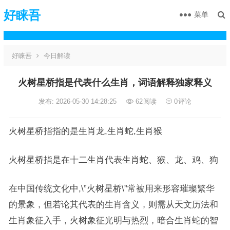
好睐吾
菜单
好睐吾
今日解读
火树星桥指是代表什么生肖，词语解释独家释义
发布: 2026-05-30 14:28:25
62
阅读
0
评论
火树星桥指指的是生肖龙,生肖蛇,生肖猴
火树星桥指是在十二生肖代表生肖蛇、猴、龙、鸡、狗
在中国传统文化中,\”火树星桥\”常被用来形容璀璨繁华
的景象，但若论其代表的生肖含义，则需从天文历法和
生肖象征入手，火树象征光明与热烈，暗合生肖蛇的智