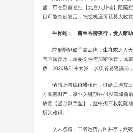
盛，可在卧室悬挂【九宫八卦镜】阻隔烂
目可能突然复活，把握机遇可获莫大收益
生肖蛇：一瓣幽香潜夜行，贵人暗助
蛇形蜿蜒如香篆盘绕，
生肖蛇
之人天
有下属反水，重要文件需加密保管，佩
数，2026马年冲太岁，求职者易遇骗局
情感上与
生肖猪
相刑，订婚忌选亥日
方觊觎财产，事业关键期在44岁霜降前
放置【鎏金聚宝盆】，盆中投三枚乾隆通
极为难得。
文末点睛：三者运势吉凶并存，然破