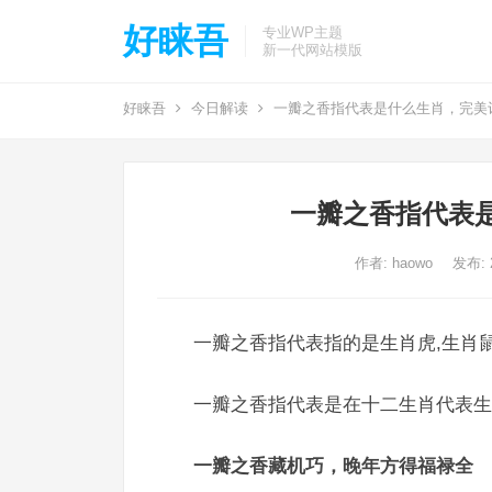
好睐吾
专业WP主题
新一代网站模版
好睐吾
今日解读
一瓣之香指代表是什么生肖，完美
一瓣之香指代表
作者:
haowo
发布: 2
一瓣之香指代表指的是生肖虎,生肖鼠
一瓣之香指代表是在十二生肖代表生
一瓣之香藏机巧，晚年方得福禄全