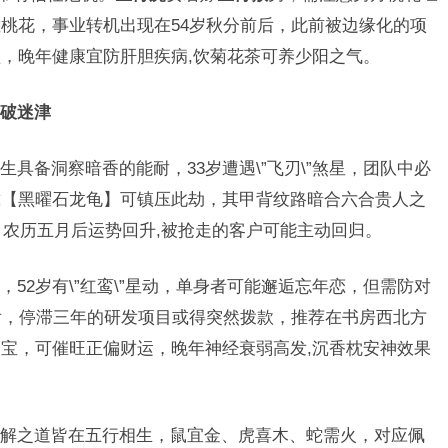
桃花，事业转机出现在54岁秋分前后，此前被边缘化的项
，晚年健康宜防肝胆疾病,饮菊花茶可养少阳之气。
破迷津
生具备洞察暗香的能耐，33岁遭遇\”飞刃\”煞星，团队中必
戴【黑曜石龙龟】可镇压此劫，其甲背纹路暗合六合贵人之
，农历五月后运势回升,被抢走的客户可能主动回归。
，52岁有\”红鸾\”星动，单身者可能邂逅忘年恋，但需防对
后，停滞三年的研发项目或得突然拨款，推荐在书房西北方
宝，可催旺正偏财运，晚年神经衰弱高发,沉香枕安神效果
解之道皆在五行相生，鼠宜金、虎喜木、蛇需火，对应佩