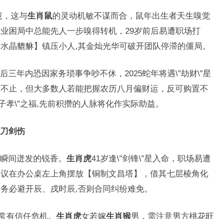
慧，这与
生肖鼠
的灵动机敏不谋而合，鼠年出生者天生嗅觉
业困局中总能先人一步嗅得转机，29岁前后易遭职场打
水晶貔貅】镇压小人,其金灿光华可破开团队停滞的僵局。
后三年内恐因家务琐事争吵不休，2025蛇年将遇\”劫财\”星
财不止，但大多数人若能把握农历八月偏财运，反可购置不
子孝\”之福,先前积攒的人脉将化作实际助益。
刀剑伤
瞬间迸发的锐香。
生肖虎
41岁逢\”剑锋\”星入命，职场易遭
建议在办公桌左上角摆放【铜制文昌塔】，借其七层棱角化
务必避开辰、戌时辰,否则合同纠纷难免。
夫妻常有信任危机。
生肖虎
女若嫁
生肖猴
男，需注意男方桃花旺