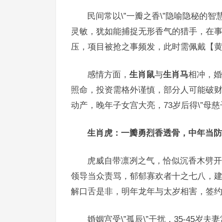
民间常以\”一瓣之香\”隐喻隐秘的智
灵敏，犹如能捕捉无形香气的猎手，在事
压，项目被抢之事频发，此时需佩戴【黄
感情方面，
生肖鼠
与
生肖马
相冲，婚
照命，投资需格外谨慎，部分人可能破
动产，晚年子女宫大亮，73岁后得\”母慈
生肖虎：一瓣勇烈香透骨，中年当防
虎威自带凛冽之气，恰似沉香木劈开
领导当众责骂，郁郁寡欢者十之七八，
解口舌是非，明年龙年与太岁相害，签约
婚姻宫受\”孤辰\”干扰，35-45岁