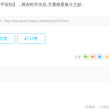
平安扣】，择吉时开光后,方显移星换斗之妙。
处：
http://shengxiao.hlwaa.com/articles/124.html
打赏
17
赞
最佳分析
下一篇
10
阅读
0
评论