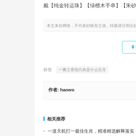
戴【纯金转运珠】【绿檀木手串】【朱砂
本文来自网络，不代表好睐吾立场，转载请注明出
标签:
一瓣之香指代表是什么生肖
作者:
haowo
叹观止矣打一最准生肖，词语释义落实作答
一瓣之香指代表什么生肖，词语解释
上一篇
相关推荐
一道天机打一最佳生肖，精准精选解释落实