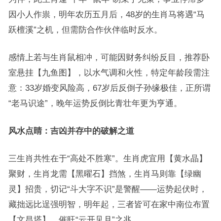
因小人作祟，明年农历五月后，48岁的生肖马将遇“马
跃檀溪”之机，但需防合作伙伴临时反水。
感情上若与生肖鼠相冲，可能因财务纠纷反目，推荐卧
室悬挂【九鱼图】，以水气调和火性，特定年龄段需注
意：33岁婚变风险高，67岁后反倒子孙缘极佳，正所谓
“老马识途”，晚年运势反倒比青壮年更为亨通。
风水点睛：吉凶并存中的破解之道
三生肖共性在于“高处不胜寒”。生肖虎宜用【黄水晶】
聚财，生肖龙需【黑曜石】挡煞，生肖马则靠【绿幽
灵】招贵，切记“斗大字不识”是警醒——运势起伏时，
藏拙远比逞强明智，明年起，三者皆可在家中南位布置
【文昌塔】，催旺“云开见月”之兆。