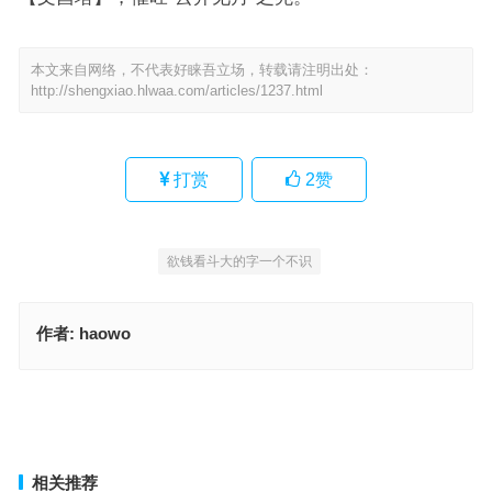
本文来自网络，不代表好睐吾立场，转载请注明出处：
http://shengxiao.hlwaa.com/articles/1237.html
打赏
2
赞
欲钱看斗大的字一个不识
作者:
haowo
一分侥幸，九分耕耘。苦竹岭无归去日指是代表什么生肖，标准解析
词语落实
低鬟缓视抱明月指是什么生肖，独家词语解释释义
上一篇
下一篇
相关推荐