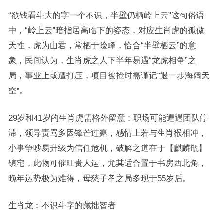
“欲钱看斗大的字一个不识，半壁仍栖岭上云”这句俗语
中，“岭上云”暗指居高临下的姿态，对应生肖虎的孤傲
天性，虎为山君，常栖于险峰，恰合“半壁栖云”的意
象，民间认为，生肖虎之人下半年易遇“龙虎相争”之
局，事业上或遭打压，项目被抢时需谨记“退一步海阔天
空”。
29岁和41岁的生肖虎需格外留意：职场可能遭遇团队停
滞，领导责骂多因锋芒过露，感情上若与生肖猴相冲，
小事争吵易升级为信任危机，破解之道在于【麒麟瓶】
镇宅，此物可催旺贵人运，尤其适合置于书房西北角，
晚年运势极为难得，母慈子孝之局多现于55岁后。
生肖龙：不识斗字的藏拙智者