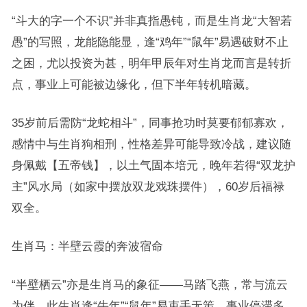
“斗大的字一个不识”并非真指愚钝，而是生肖龙“大智若
愚”的写照，龙能隐能显，逢“鸡年”“鼠年”易遇破财不止
之困，尤以投资为甚，明年甲辰年对生肖龙而言是转折
点，事业上可能被边缘化，但下半年转机暗藏。
35岁前后需防“龙蛇相斗”，同事抢功时莫要郁郁寡欢，
感情中与生肖狗相刑，性格差异可能导致冷战，建议随
身佩戴【五帝钱】，以土气固本培元，晚年若得“双龙护
主”风水局（如家中摆放双龙戏珠摆件），60岁后福禄
双全。
生肖马：半壁云霞的奔波宿命
“半壁栖云”亦是生肖马的象征——马踏飞燕，常与流云
为伴，此生肖逢“牛年”“鼠年”易束手无策，事业停滞多