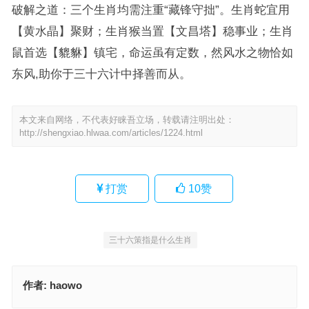
破解之道：三个生肖均需注重“藏锋守拙”。生肖蛇宜用
【黄水晶】聚财；生肖猴当置【文昌塔】稳事业；生肖
鼠首选【貔貅】镇宅，命运虽有定数，然风水之物恰如
东风,助你于三十六计中择善而从。
本文来自网络，不代表好睐吾立场，转载请注明出处：
http://shengxiao.hlwaa.com/articles/1224.html
打赏
10
赞
三十六策指是什么生肖
作者:
haowo