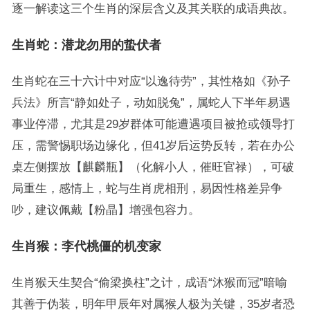
逐一解读这三个生肖的深层含义及其关联的成语典故。
生肖蛇：潜龙勿用的蛰伏者
生肖蛇在三十六计中对应“以逸待劳”，其性格如《孙子
兵法》所言“静如处子，动如脱兔”，属蛇人下半年易遇
事业停滞，尤其是29岁群体可能遭遇项目被抢或领导打
压，需警惕职场边缘化，但41岁后运势反转，若在办公
桌左侧摆放【麒麟瓶】（化解小人，催旺官禄），可破
局重生，感情上，蛇与生肖虎相刑，易因性格差异争
吵，建议佩戴【粉晶】增强包容力。
生肖猴：李代桃僵的机变家
生肖猴天生契合“偷梁换柱”之计，成语“沐猴而冠”暗喻
其善于伪装，明年甲辰年对属猴人极为关键，35岁者恐