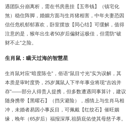
遇团队分崩离析，需在书房悬挂【五帝钱】（镇宅化
煞）稳住阵脚，婚姻方面与生肖猪相害，中年夫妻恐因
信任危机郁郁寡欢，卧室摆放【同心结】可缓解，值得
注意的是，猴年出生者50岁后偏财运极佳，但需防“破
财不止”之险。
生肖鼠：瞒天过海的智慧星
生肖鼠对应“暗度陈仓”，俗语“鼠目寸光”实为误解，其
本质是审时度势，25岁属鼠人下半年事业将现“吉凶并
存”——部分人得贵人提携，但多数遭遇同事算计，建议
随身携带【黑曜石】（挡灾避险），感情上与生肖马相
冲，未婚者易因小事反目，可佩戴【红纹石】催旺姻
缘，晚年（65岁后）福报深厚,祖荫庇佑使其母慈子孝。