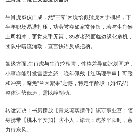
生肖虎威仪自成，然“三零”困境恰似猛虎困于栅栏，下
半年职场易遭打压，功劳被夺如家常便饭，若与生肖猴
上司相冲，更觉束手无策，35岁者恐面临边缘化危机，
团队中暗流涌动，直言快语反成把柄。
姻缘方面,生肖虎与生肖蛇相害，性格差异如冰炭同炉，
小事亦能引发雷霆之怒，晚年佩戴【红玛瑙手串】可缓
和冲突，避免“兰因絮果”之憾，特定年龄段（如47岁）
整体运势低迷，需以静制动。
转运要诀：书房摆放【青龙琉璃摆件】镇守事业宫；随
身携带【桃木平安扣】防小人，谚云：虎落平阳时，蓄
力待东风。