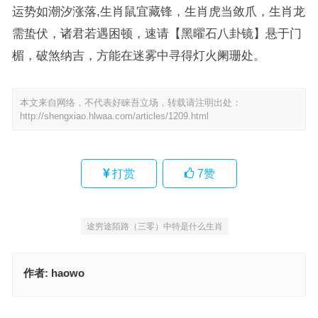
运势如潮汐涨落,生肖鼠宜藏锋，生肖虎当敛爪，生肖龙
需蛰伏，诸君若遇困顿，速请【黑曜石八卦镜】悬于门
楣，破煞纳吉，方能在迷雾中寻得灯火阑珊处。
本文来自网络，不代表好睐吾立场，转载请注明出处：
http://shengxiao.hlwaa.com/articles/1209.html
打赏
7
赞
途穷途陌路（三零）中特是什么生肖
作者:
haowo
来一份青菜面三个菜包是什么生肖动物，词语解释最佳分析
来一份青菜面三个菜包（五体投地）断无新句到重九是什么生肖，词
语解释最佳分析