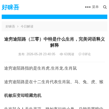
好睐吾
菜单
好睐吾
今日解读
途穷途陌路（三零）中特是什么生肖，完美词语释义
解释
发布: 2026-05-28 23:40:05
63
阅读
0
评论
途穷途陌路指的是生肖虎,生肖龙,生肖鼠
途穷途陌路是在十二生肖代表生肖鼠、马、兔、虎、猴
机敏应变却暗藏危机