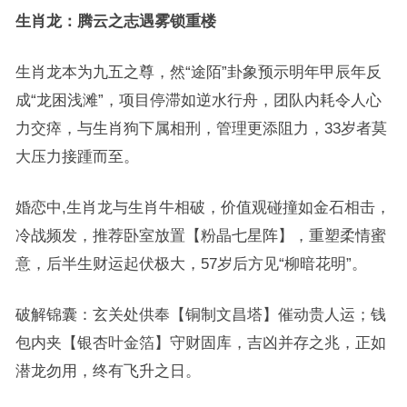
生肖龙：腾云之志遇雾锁重楼
生肖龙本为九五之尊，然“途陌”卦象预示明年甲辰年反
成“龙困浅滩”，项目停滞如逆水行舟，团队内耗令人心
力交瘁，与生肖狗下属相刑，管理更添阻力，33岁者莫
大压力接踵而至。
婚恋中,生肖龙与生肖牛相破，价值观碰撞如金石相击，
冷战频发，推荐卧室放置【粉晶七星阵】，重塑柔情蜜
意，后半生财运起伏极大，57岁后方见“柳暗花明”。
破解锦囊：玄关处供奉【铜制文昌塔】催动贵人运；钱
包内夹【银杏叶金箔】守财固库，吉凶并存之兆，正如
潜龙勿用，终有飞升之日。