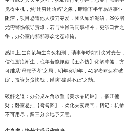
生肖鼠之人天生灵巧，犹如夜行的小兽，总能于黑暗中
觅得生机，然“途穷途陌路”之象，暗喻下半年易遇事业
阻滞，项目恐遭他人横刀夺爱，团队如陷泥沼，29岁者
尤需警惕领导责难，若与生肖马同事相冲，更添口舌之
争，办公室内郁郁寡欢之态难掩。
感情上,生肖鼠与生肖兔相刑，琐事争吵如针尖对麦芒，
信任裂痕渐生，晚年若能佩戴【五帝钱】化解冲煞，方
可维系“母慈子孝”之局，明年癸卯年，41岁者财运有破
绽，投资莫贪快钱，谨防“破财不止”之劫。
破解之道：办公桌左角放置【黄水晶貔貅】，催旺偏
财；卧室悬挂【鸳鸯图】，柔化夫妻戾气，切记：机敏
不可用尽，留三分余地予天意。
生肖虎：锋芒太盛反伤自身