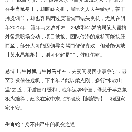
所谓“鼠目寸光”，常被用来形容目光短浅之人，但若放
在
生肖鼠
身上，却暗藏玄机，属鼠之人天生敏锐，善于
捕捉细节，却也容易因过度谨慎而错失良机，尤其在明
年2025年，流年与太岁相冲，29岁和41岁的属鼠人需格
外留意职场变动，项目被抢、团队停滞的危机可能接踵
而至，部分人可能因领导责骂而郁郁寡欢，但若能佩戴
【黄水晶貔貅】，则可化解是非，催旺偏财。
感情上,
生肖鼠
与
生肖马
相冲，夫妻间易因小事争吵，甚
至引发信任危机，下半年若能以柔克刚，多行“水软山
温”之道，矛盾自可缓和，晚年运势转佳，母慈子孝之象
极为难得，建议在家中东北方摆放【麒麟瓶】，稳固家
宅平安。
生肖蛇
：身不由己中的机变之道