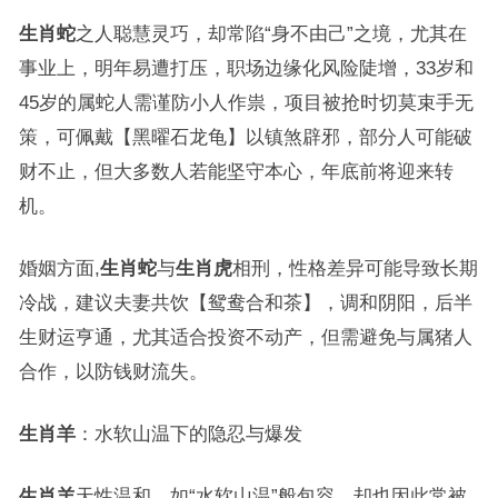
生肖蛇
之人聪慧灵巧，却常陷“身不由己”之境，尤其在
事业上，明年易遭打压，职场边缘化风险陡增，33岁和
45岁的属蛇人需谨防小人作祟，项目被抢时切莫束手无
策，可佩戴【黑曜石龙龟】以镇煞辟邪，部分人可能破
财不止，但大多数人若能坚守本心，年底前将迎来转
机。
婚姻方面,
生肖蛇
与
生肖虎
相刑，性格差异可能导致长期
冷战，建议夫妻共饮【鸳鸯合和茶】，调和阴阳，后半
生财运亨通，尤其适合投资不动产，但需避免与属猪人
合作，以防钱财流失。
生肖羊
：水软山温下的隐忍与爆发
生肖羊
天性温和，如“水软山温”般包容，却也因此常被