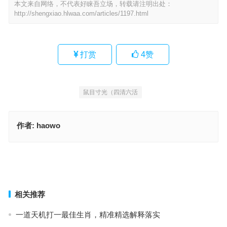
本文来自网络，不代表好睐吾立场，转载请注明出处：
http://shengxiao.hlwaa.com/articles/1197.html
打赏
4
赞
鼠目寸光（四清六活
作者:
haowo
断无新句到重九，欲钱看后燕窝里一撮毛指是代表什么生肖，词语解
释最佳分析
田，田田水水。八八一）路发。倒）是什么生肖动物，成语释义诠释
解读
上一篇
下一篇
相关推荐
一道天机打一最佳生肖，精准精选解释落实