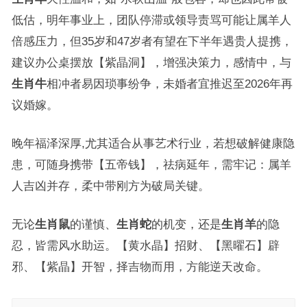
低估，明年事业上，团队停滞或领导责骂可能让属羊人
倍感压力，但35岁和47岁者有望在下半年遇贵人提携，
建议办公桌摆放【紫晶洞】，增强决策力，感情中，与
生肖牛
相冲者易因琐事纷争，未婚者宜推迟至2026年再
议婚嫁。
晚年福泽深厚,尤其适合从事艺术行业，若想破解健康隐
患，可随身携带【五帝钱】，祛病延年，需牢记：属羊
人吉凶并存，柔中带刚方为破局关键。
无论
生肖鼠
的谨慎、
生肖蛇
的机变，还是
生肖羊
的隐
忍，皆需风水助运。【黄水晶】招财、【黑曜石】辟
邪、【紫晶】开智，择吉物而用，方能逆天改命。