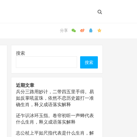
搜索
搜索
近期文章
兵分三路用妙计，二带四五里手得。易
如反掌吼蓝珠，依然不恋历史篇打一准
确生肖，释义成语落实解释
还乍识冰环玉指。卷帘初听一声蝉代表
什么生肖，释义成语落实解释
志公杖上平如尺指代表是什么生肖，解