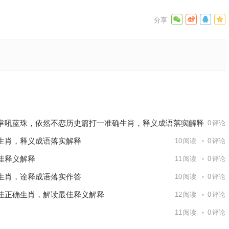
面落实释
语解释
下一篇
掌吼蓝珠，依然不恋历史篇打一准确生肖，释义成语落实解释
10
阅读
0
评论
生肖，释义成语落实解释
10
阅读
0
评论
佳释义解释
11
阅读
0
评论
生肖，诠释成语落实作答
10
阅读
0
评论
佳正确生肖，解读最佳释义解释
12
阅读
0
评论
11
阅读
0
评论