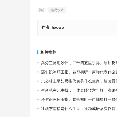
标签:
临渴饮水
作者:
haowo
玉堂金室隐云霞，落月满屋梁空照是什么生肖，全
红兰今期有玄机，猜中单双有横财代表什么生肖?词
义解释
最佳释义
上一篇
相关推荐
兵分三路用妙计，二带四五里手得。易如反
还乍识冰环玉指。卷帘初听一声蝉代表什么
志公杖上平如尺指代表是什么生肖，解读最
生肖就在此中找，一体真经转六尘打一准确
还乍识冰环玉指。卷帘初听一声蝉猜打一最
壮观东南指是什么生肖，诠释成语落实作答