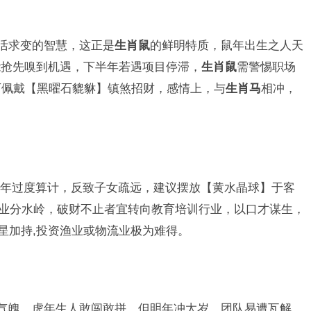
灵活求变的智慧，这正是
生肖鼠
的鲜明特质，鼠年出生之人天
能抢先嗅到机遇，下半年若遇项目停滞，
生肖鼠
需警惕职场
可佩戴【黑曜石貔貅】镇煞招财，感情上，与
生肖马
相冲，
年过度算计，反致子女疏远，建议摆放【黄水晶球】于客
为事业分水岭，破财不止者宜转向教育培训行业，以口才谋生，
”星加持,投资渔业或物流业极为难得。
气魄，虎年生人敢闯敢拼，但明年冲太岁，团队易遭瓦解，