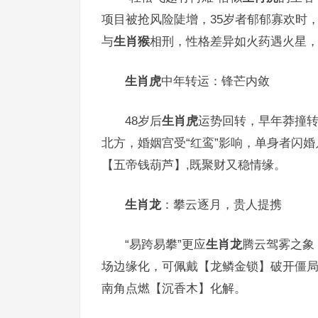
项目被抢风险陡增，35岁者郁郁寡欢时
与
生肖猴
相刑，性格差异如火药遇火星
生肖虎
中年转运：锋芒内敛
48岁后
生肖虎
运势回转，早年莽撞
北方，婚姻宫受“红鸾”影响，单身者闪
【五帝钱葫芦】,既聚财又稳情缘。
生肖龙
：攀云逐月，贵人提携
“易跨易攀”更应
生肖龙
腾云驾雾之象，
场边缘化，可佩戴【龙鳞金锁】破开僵
南角点燃【沉香木】化解。