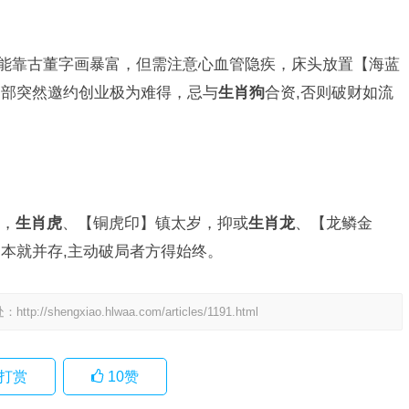
反能靠古董字画暴富，但需注意心血管隐疾，床头放置【海蓝
旧部突然邀约创业极为难得，忌与
生肖狗
合资,否则破财如流
，
生肖虎
、【铜虎印】镇太岁，抑或
生肖龙
、【龙鳞金
本就并存,主动破局者方得始终。
处：
http://shengxiao.hlwaa.com/articles/1191.html
打赏
10
赞