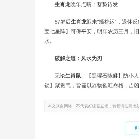
生肖龙
晚年点睛：蓄势待发
57岁后
生肖龙
迎来“蟠桃运”，退休
宝七星阵】可保平安，明年农历三月，
水。
破解之道：风水为刃
无论
生肖鼠
、【黑曜石貔貅】防小人
锁】聚贵气，皆需以器物催旺命格，吉凶
本文来自网络，不代表好睐吾立场，转载请注明出