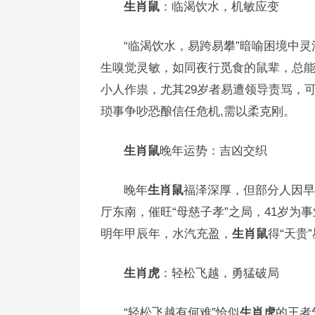
生肖鼠
：临渴饮水，机敏应变
“临渴饮水，易跨易攀”暗喻困境中
生嗅觉灵敏，如同夜行觅食的鼠辈，总
小人作祟，尤其29岁者易遭领导责骂，
琐事争吵恐酿信任危机,需以柔克刚。
生肖鼠
晚年运势：吉凶交织
晚年
生肖鼠
福泽深厚，但部分人因早
厅东南，催旺“母慈子孝”之局，41岁
明年甲辰年，水汽充盈，
生肖鼠
得“天贵
生肖虎
：轻松飞越，勇猛破局
“轻松飞越有何难”恰似
生肖虎
的王者