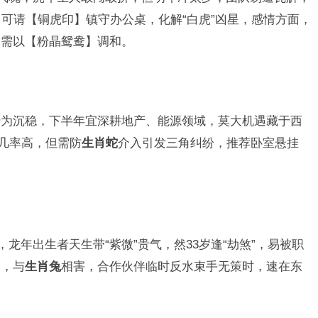
，可请【铜虎印】镇守办公桌，化解“白虎”凶星，感情方面，
，需以【粉晶鸳鸯】调和。
转为沉稳，下半年宜深耕地产、能源领域，莫大机遇藏于西
婚几率高，但需防
生肖蛇
介入引发三角纠纷，推荐卧室悬挂
龙年出生者天生带“紫微”贵气，然33岁逢“劫煞”，易被职
局，与
生肖兔
相害，合作伙伴临时反水束手无策时，速在东