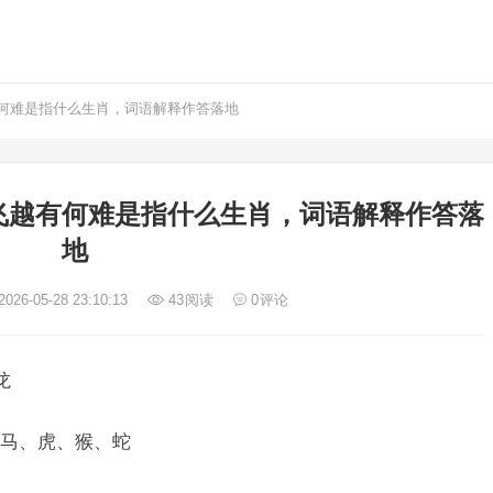
何难是指什么生肖，词语解释作答落地
飞越有何难是指什么生肖，词语解释作答落
地
026-05-28 23:10:13
43
阅读
0
评论
龙
马、虎、猴、蛇