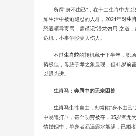
所谓“身不由己”，在十二生肖中尤以
如生活中被迫隐忍的人群，2024年对
生
恐遇领导责骂，需谨记“潜龙勿用”之道
危机，小事争吵莫大伤人。
不过
生肖蛇
的转机藏于下半年，职场
势极佳，母慈子孝之象显现，但41岁前
以退为进。
生肖马：奔腾中的无奈困兽
生肖马
生性自由，却常陷“身不由己”
中易遭打压，甚至功劳被夺，35岁者尤
情婚姻中，单身者易遇露水姻缘，已婚