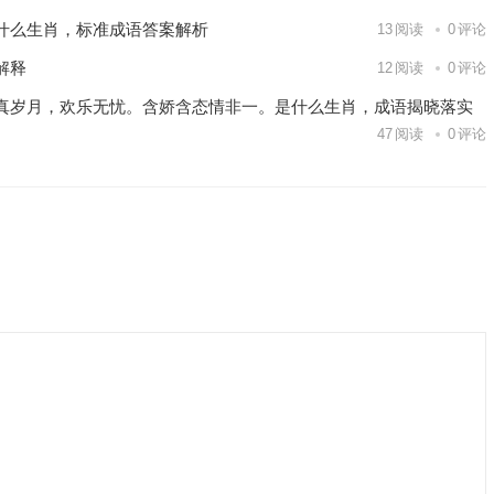
什么生肖，标准成语答案解析
13
阅读
0
评论
解释
12
阅读
0
评论
真岁月，欢乐无忧。含娇含态情非一。是什么生肖，成语揭晓落实
47
阅读
0
评论