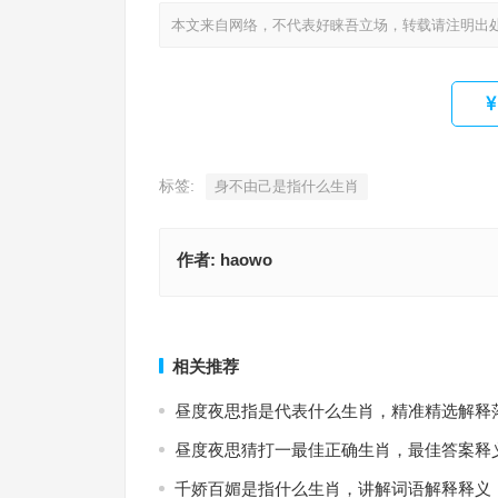
本文来自网络，不代表好睐吾立场，转载请注明出
标签:
身不由己是指什么生肖
作者:
haowo
四清六活指代表什么生肖，成语最佳释义解析
三牲五鼎打一准确生肖，最准确
上一篇
相关推荐
昼度夜思指是代表什么生肖，精准精选解释
昼度夜思猜打一最佳正确生肖，最佳答案释
千娇百媚是指什么生肖，讲解词语解释释义