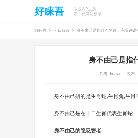
好睐吾
专业WP主题
新一代网站模版
好睐吾
今日解读
身不由己是指什么生肖，完美词语
身不由己是指
作者:
haowo
发布: 2
身不由己指的是生肖蛇,生肖兔,生肖
身不由己是在十二生肖代表生肖蛇、
身不由己的隐忍智者