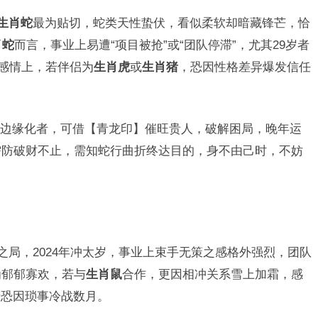
生肖蛇
最为贴切，蛇类天性蛰伏，看似柔软却暗藏锋芒，恰
肖蛇
而言，事业上易遭“项目被抢”或“团队停滞”，尤其29岁者
，感情上，若伴侣为
生肖虎
或
生肖猪
，恐因性格差异爆发信任
边缘化者，可借【青龙印】催旺贵人，破解困局，晚年运
需防破财不止，需知蛇行曲折终达目的，身不由己时，不妨
之局，2024年冲太岁，事业上束手无策之感格外强烈，团队
为郁郁寡欢，若与
生肖鼠
合作，更因相冲关系雪上加霜，感
者恐因琐事冷战数月。