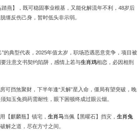
马踏燕】，既可稳固事业根基，又能化解流年不利，48岁后
马脱缰反伤己身，暂时低头非示弱。
己”的典型代表，2025年值太岁，职场恐遇恶意竞争，项目被
岁则要注意文书契约陷阱，感情上若与
生肖鸡
相恋，必因相刑
。
房可挡煞聚财，下半年逢“天解”星入命，僵局有望突破，晚
，须知玉兔捣药需耐性，眼下困顿终成过眼云烟。
用【麒麟瓶】镇宅，
生肖马
当佩【黑曜石】挡灾，
生肖兔
，破解之道，尽在方寸之间。