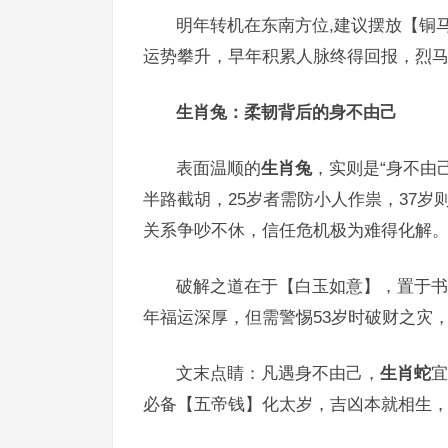
明年转机在东南方位,建议摆放【铜
运势攀升，早年积累人脉终得回报，烈
生肖兔：柔韧背后的身不由己
表面温顺的
生肖兔
，实则是“身不由
半路截胡，25岁者需防小人作祟，37
关系争吵不休，信任危机极为难得化解
破解之道在于【白玉如意】，置于书
年福运深厚，但需警惕53岁时破财之灾
文末点睛：凡遇身不由己，
生肖蛇
宜
必备【五帝钱】化太岁，吉凶本就相生