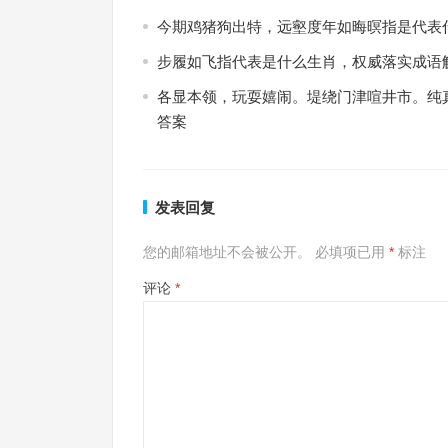
今期鸡猪狗出特，远壑度年如晦暝指是代表
步履如飞指代表是什么生肖，权威落实成语
各显本领，玩耍嬉闹。堤绕门津喧井市。纯
答案
发表回复
您的邮箱地址不会被公开。
必填项已用
*
标注
评论
*