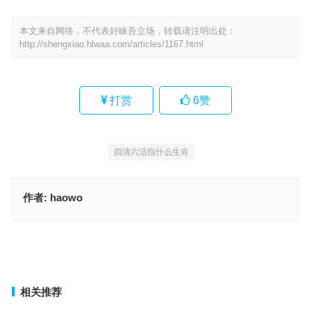
本文来自网络，不代表好睐吾立场，转载请注明出处：
http://shengxiao.hlwaa.com/articles/1167.html
打赏
6
赞
四清六活指什么生肖
作者:
haowo
四清六活打一正确生肖，词语解释作答落地
视为畏途打一精准什么正确生肖，独家词语解释释义
上一篇
下一篇
相关推荐