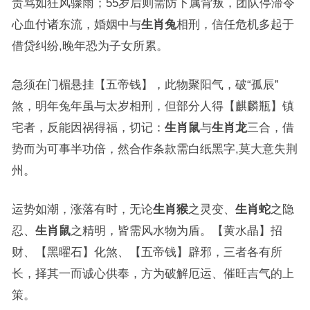
责骂如狂风骤雨；55岁后则需防下属背叛，团队停滞令
心血付诸东流，婚姻中与
生肖兔
相刑，信任危机多起于
借贷纠纷,晚年恐为子女所累。
急须在门楣悬挂【五帝钱】，此物聚阳气，破“孤辰”
煞，明年兔年虽与太岁相刑，但部分人得【麒麟瓶】镇
宅者，反能因祸得福，切记：
生肖鼠
与
生肖龙
三合，借
势而为可事半功倍，然合作条款需白纸黑字,莫大意失荆
州。
运势如潮，涨落有时，无论
生肖猴
之灵变、
生肖蛇
之隐
忍、
生肖鼠
之精明，皆需风水物为盾。【黄水晶】招
财、【黑曜石】化煞、【五帝钱】辟邪，三者各有所
长，择其一而诚心供奉，方为破解厄运、催旺吉气的上
策。