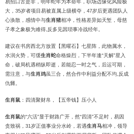
易招口舌是非，明年蛇年为本命年，职场边缘化风险极
大，35岁者项目易被直属上级横夺，47岁后更遇团队人
心涣散，感情中与
生肖猪
相冲，性格差异如天堑，母慈
子孝之象极为难得,反多见因琐事冷战经年。
建议在书房西北方放置【黑曜石】七星阵，此物属水，
水润火势，可缓
生肖蛇
命格燥烈，下半年逢“天解”星入
命，破局机遇稍纵即逝，若能忍一时之气，后运可期，
需注意，与
生肖鸡
虽三合，然合作中利益分配不均,反成
仇雠。
生肖鼠
：四清聚财帛，【五帝钱】压小人
生肖鼠
的“六活”显于财路广开，然“四清”不足时，易因
贪致祸，31岁正值事业分水岭，若遇
生肖马
相冲，领导