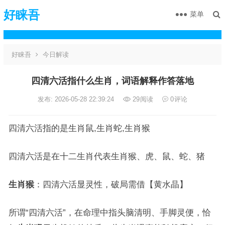
好睐吾
菜单
好睐吾
今日解读
四清六活指什么生肖，词语解释作答落地
发布: 2026-05-28 22:39:24
29
阅读
0
评论
四清六活指的是生肖鼠,生肖蛇,生肖猴
四清六活是在十二生肖代表生肖猴、虎、鼠、蛇、猪
生肖猴
：四清六活显灵性，破局需借【黄水晶】
所谓“四清六活”，在命理中指头脑清明、手脚灵便，恰