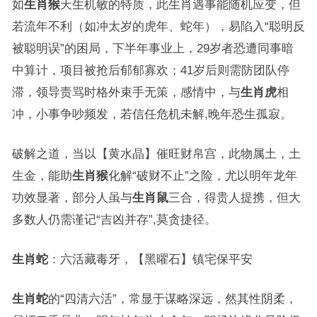
如
生肖猴
天生机敏的特质，此生肖遇事能随机应变，但
若流年不利（如冲太岁的虎年、蛇年），易陷入“聪明反
被聪明误”的困局，下半年事业上，29岁者恐遭同事暗
中算计，项目被抢后郁郁寡欢；41岁后则需防团队停
滞，领导责骂时格外束手无策，感情中，与
生肖虎
相
冲，小事争吵频发，若信任危机未解,晚年恐生孤寂。
破解之道，当以【黄水晶】催旺财帛宫，此物属土，土
生金，能助
生肖猴
化解“破财不止”之险，尤以明年龙年
功效显著，部分人虽与
生肖鼠
三合，得贵人提携，但大
多数人仍需谨记“吉凶并存”,莫贪捷径。
生肖蛇
：六活藏毒牙，【黑曜石】镇宅保平安
生肖蛇
的“四清六活”，常显于谋略深远，然其性阴柔，