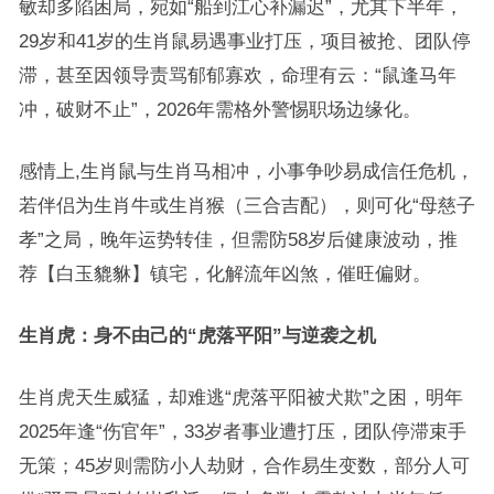
敏却多陷困局，宛如“船到江心补漏迟”，尤其下半年，
29岁和41岁的生肖鼠易遇事业打压，项目被抢、团队停
滞，甚至因领导责骂郁郁寡欢，命理有云：“鼠逢马年
冲，破财不止”，2026年需格外警惕职场边缘化。
感情上,生肖鼠与生肖马相冲，小事争吵易成信任危机，
若伴侣为生肖牛或生肖猴（三合吉配），则可化“母慈子
孝”之局，晚年运势转佳，但需防58岁后健康波动，推
荐【白玉貔貅】镇宅，化解流年凶煞，催旺偏财。
生肖虎：身不由己的“虎落平阳”与逆袭之机
生肖虎天生威猛，却难逃“虎落平阳被犬欺”之困，明年
2025年逢“伤官年”，33岁者事业遭打压，团队停滞束手
无策；45岁则需防小人劫财，合作易生变数，部分人可