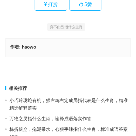
打赏
5
赞
身不由己指什么生肖
作者:
haowo
四清六活是什么生肖，成语最佳释义解析
三牲五鼎是什么生肖动物，标准解析词语落实
上一篇
下一篇
相关推荐
小巧玲珑蛇有机，猴左鸡右定成局指代表是什么生肖，精准
精选解释落实
万物之灵指什么生肖，诠释成语落实作答
栋折榱崩，拖泥带水，心狠手辣指什么生肖，标准成语答案