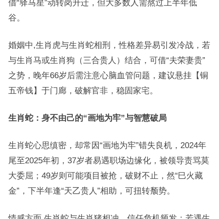
借“驿马星”动转岗升迁，但大多数人需熬过上半年低
谷。
婚姻中,生肖虎与生肖蛇相刑，性格差异易引发冷战，若
与生肖马或生肖狗（三合贵人）结合，可借“夫荣妻贵”
之势，晚年66岁后需注意心脑血管问题，建议悬挂【铜
五帝钱】于门廊，破解官非，稳固家宅。
生肖蛇：身不由己的“画地为牢”与智慧破局
生肖蛇心思缜密，却常因“画地为牢”错失良机，2024年
尾至2025年初，37岁者易遇职场边缘化，被领导责骂莫
大委屈；49岁则可能项目被抢，破财不止，然“巳火藏
金”，下半年逢“天乙贵人”相助，可扭转颓势。
情感方面,生肖蛇与生肖猪相冲，信任危机频发；若遇生