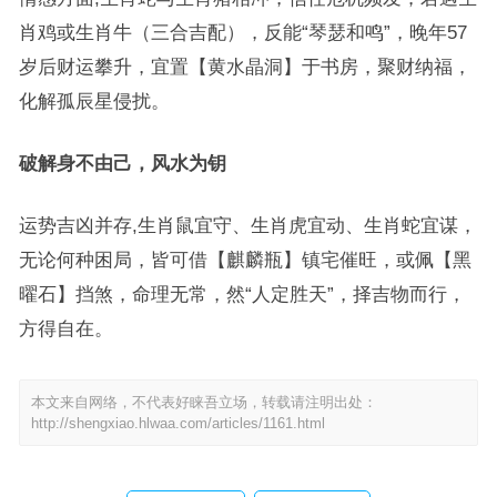
肖鸡或生肖牛（三合吉配），反能“琴瑟和鸣”，晚年57
岁后财运攀升，宜置【黄水晶洞】于书房，聚财纳福，
化解孤辰星侵扰。
破解身不由己，风水为钥
运势吉凶并存,生肖鼠宜守、生肖虎宜动、生肖蛇宜谋，
无论何种困局，皆可借【麒麟瓶】镇宅催旺，或佩【黑
曜石】挡煞，命理无常，然“人定胜天”，择吉物而行，
方得自在。
本文来自网络，不代表好睐吾立场，转载请注明出处：
http://shengxiao.hlwaa.com/articles/1161.html