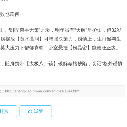
败也萧何
旺，常陷“束手无策”之境，明年虽有“天解”星护佑，但32岁
书房摆放【黄水晶洞】可增强决策力，感情上，生肖猴与生
者莫大压力下郁郁寡欢，卧室悬挂【粉晶帘】能催旺正缘。
升，随身携带【太极八卦镜】破解命格缺陷，切记“格外谨慎”
处：
http://shengxiao.hlwaa.com/articles/1144.html
打赏
12
赞