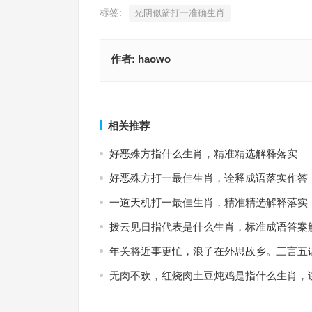
标签:
光阴似箭打一准确生肖
作者:
haowo
万马千车踏新冻指什么生肖，生肖诗词最佳指南
浪子回头金不换猜打一最佳正确生肖，完美词语
上一篇
相关推荐
好恶殊方指什么生肖，精准精选解释落实
好恶殊方打一最佳生肖，诠释成语落实作答
一道天机打一最佳生肖，精准精选解释落实
拨云见日指代表是什么生肖，标准成语答案
年关将近事更忙，浪子在外思故乡。三言五
无肉不欢，红烧肉土豆炖鸡是指什么生肖，