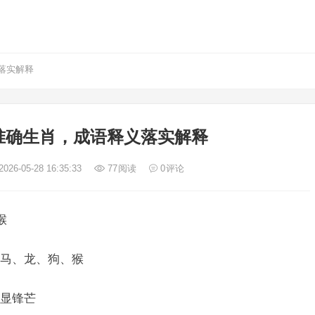
落实解释
准确生肖，成语释义落实解释
026-05-28 16:35:33
77
阅读
0
评论
猴
马、龙、狗、猴
显锋芒