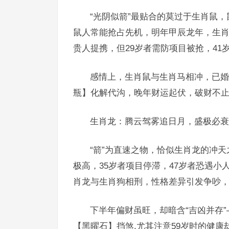
“光阴似箭”最贴合的莫过于生肖鼠
鼠人常能抢占先机，明年甲辰龙年，生肖
贵人提携，但29岁者需防项目被抢，4
感情上，生肖鼠与生肖马相冲，已婚
瓶】化解代沟，晚年财运起伏，破财不
生肖龙：腾云驾雾追日月，盛极必衰
“箭”为直速之物，恰似生肖龙的冲
极高，35岁者项目停滞，47岁者恐遇
肖龙与生肖狗相刑，性格差异引发争吵
下半年偏财虽旺，却暗含“吉凶并存
【黑曜石】挡煞,尤其注意59岁时的健康