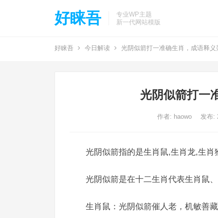
好睐吾
专业WP主题
新一代网站模版
好睐吾
今日解读
光阴似箭打一准确生肖，成语释义
光阴似箭打一
作者:
haowo
发布: 2
光阴似箭指的是生肖鼠,生肖龙,生肖
光阴似箭是在十二生肖代表生肖鼠、
生肖鼠：光阴似箭催人老，机敏善藏