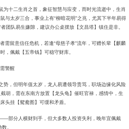
，鼠为十二生肖之首，象征智慧与应变，而时光流逝中，生肖
鼠与太岁三合，事业上有“柳暗花明”之兆，尤其下半年易得
1岁者团队易生嫌隙，建议办公桌摆放【文昌塔】镇住是非。
者需留意信任危机，若逢“母慈子孝”流年，可赠长辈【麒麟
止时，佩戴【五帝钱】可稳守财库。
需警醒
天之势，但明年值太岁，龙人易遭领导责骂，职场边缘化风险
小人截胡，需在东南方放置【龙头龟】催旺官禄，感情中，生
，床头挂【鸳鸯图】可缓和矛盾。
”——部分人横财到手，但大多数人投资失利，晚年宜佩戴
劫数。