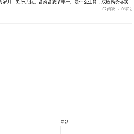
真岁月，欢乐无忧。含娇含态情非一。是什么生肖，成语揭晓落实
67
阅读
0
评论
网站