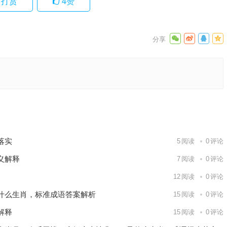
打赏
4
赞
，释义解
解析词语
下一篇
落实
5
阅读
0
评论
义解释
7
阅读
0
评论
12
阅读
0
评论
什么生肖，标准成语答案解析
15
阅读
0
评论
解释
15
阅读
0
评论