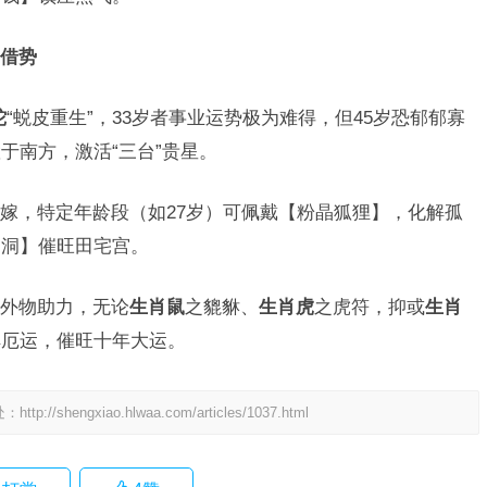
借势
蛇
“蜕皮重生”，33岁者事业运势极为难得，但45岁恐郁郁寡
于南方，激活“三台”贵星。
嫁，特定年龄段（如27岁）可佩戴【粉晶狐狸】，化解孤
晶洞】催旺田宅宫。
外物助力，无论
生肖鼠
之貔貅、
生肖虎
之虎符，抑或
生肖
解厄运，催旺十年大运。
处：
http://shengxiao.hlwaa.com/articles/1037.html