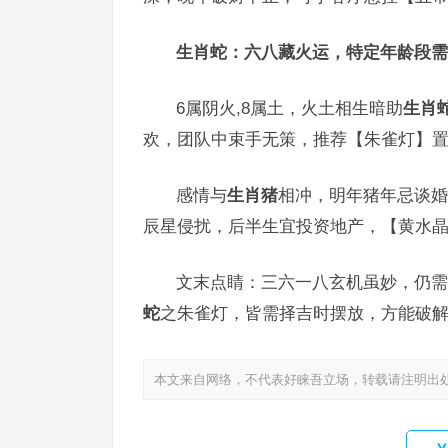
生肖蛇：六八藏火运，特定年龄段需
6属阴火,8属土，火土相生暗助
生肖
欢，团队中束手无策，推荐【朱雀灯】置
感情与
生肖猪
相冲，明年猪年忌谈婚
辰星侵扰，后半生宜投资地产，【黄水
文末点睛：三六一八玄机虽妙，仍需
蛇
之朱雀灯，皆需择吉时摆放，方能破
本文来自网络，不代表好睐吾立场，转载请注明出