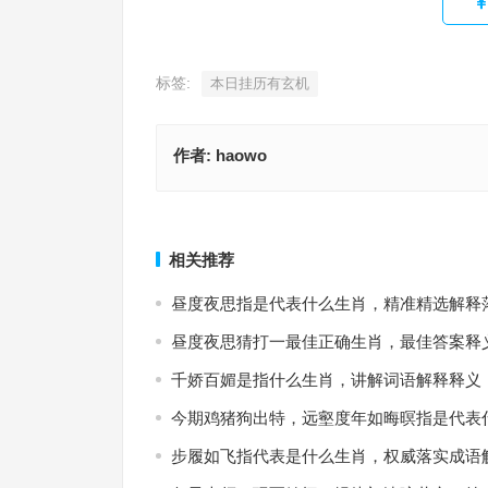
标签:
本日挂历有玄机
作者:
haowo
花香鸟语成双对，金银财宝随手拿指代表什么生肖
欲钱看一根筷子拣花生米指代表是什么生肖，标准
释全面落实
落实
上一篇
相关推荐
昼度夜思指是代表什么生肖，精准精选解释
昼度夜思猜打一最佳正确生肖，最佳答案释
千娇百媚是指什么生肖，讲解词语解释释义
今期鸡猪狗出特，远壑度年如晦暝指是代表
步履如飞指代表是什么生肖，权威落实成语