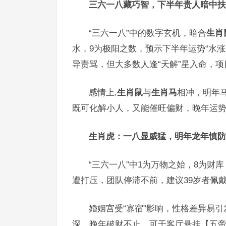
三六一八藏巧智，下半年贵人暗中扶
“三六一八”中的数字玄机，暗合
生肖
水，9为极阳之数，预示下半年运势“水涨
导责骂，但大多数人逢“天解”星入命，
感情上,
生肖鼠
与
生肖马
相冲，明年
既可化解小人，又能催旺偏财，晚年运势
生肖虎：一八显威猛，明年龙年慎防
“三六一八”中1为万物之始，8为财
遭打压，团队停滞不前，建议39岁者佩
婚姻宫受“寡宿”影响，性格差异易引
深，晚年破财不止，可于客厅悬挂【五