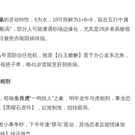
鼠
的灵动特性，6为水，18可拆解为1+8=9，鼠在五行中属
船高”，部分人可能遭遇职场边缘化，尤其是29岁者易被领
项目被抢亦能因祸得福。
马年需防信任危机，推荐【白玉貔貅】置于办公桌东北角，
母慈子孝，唯41岁需留意肝胆疾病。
相刑
库，暗喻
生肖虎
“一鸣惊人”之象，明年龙年与虎相刑，事业恐
戴【黑曜石虎符】，以煞制煞，扭转困局。
发小事争吵，下半年逢“驿马”星动，异地恋者反能情缘加
帝钱】镇压煞气。