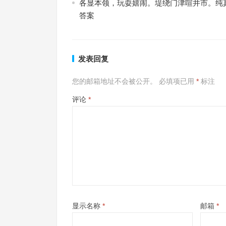
各显本领，玩耍嬉闹。堤绕门津喧井市。纯
答案
发表回复
您的邮箱地址不会被公开。
必填项已用
*
标注
评论
*
显示名称
*
邮箱
*