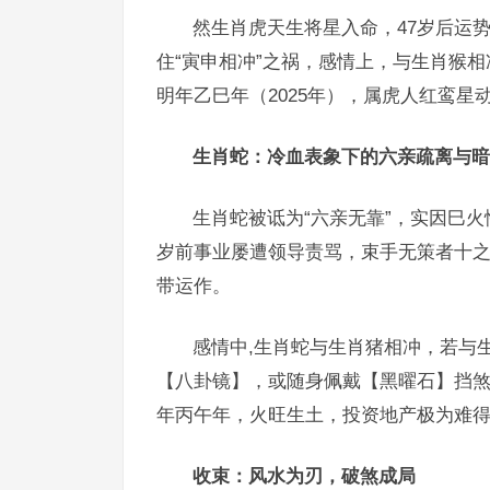
然生肖虎天生将星入命，47岁后运
住“寅申相冲”之祸，感情上，与生肖猴
明年乙巳年（2025年），属虎人红鸾星
生肖蛇：冷血表象下的六亲疏离与暗
生肖蛇被诋为“六亲无靠”，实因巳
岁前事业屡遭领导责骂，束手无策者十之
带运作。
感情中,生肖蛇与生肖猪相冲，若与
【八卦镜】，或随身佩戴【黑曜石】挡煞，
年丙午年，火旺生土，投资地产极为难
收束：风水为刃，破煞成局