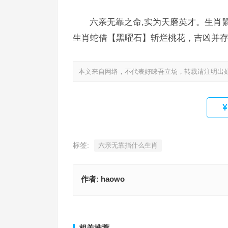
六亲无靠之命,实为天磨英才。生肖
生肖蛇借【黑曜石】斩烂桃花，吉凶并
本文来自网络，不代表好睐吾立场，转载请注明出
标签:
六亲无靠指什么生肖
作者:
haowo
平步青云指代表什么生肖，成语释义诠释解读
平步青云指代表是什么生肖，词语解释
上一篇
相关推荐