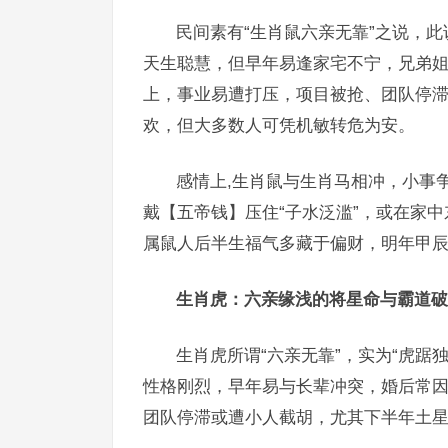
民间素有“生肖鼠六亲无靠”之说，此
天生聪慧，但早年易逢家宅不宁，兄弟姐
上，事业易遭打压，项目被抢、团队停
欢，但大多数人可凭机敏转危为安。
感情上,生肖鼠与生肖马相冲，小事
戴【五帝钱】压住“子水泛滥”，或在家
属鼠人后半生福气多藏于偏财，明年甲辰
生肖虎：六亲缘浅的将星命与霸道破
生肖虎所谓“六亲无靠”，实为“虎踞
性格刚烈，早年易与长辈冲突，婚后常因
团队停滞或遭小人截胡，尤其下半年土