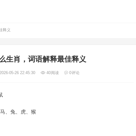
佳释义
么生肖，词语解释最佳释义
026-05-26 22:45:30
40
阅读
0
评论
鼠
马、兔、虎、猴