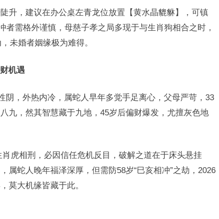
势陡升，建议在办公桌左青龙位放置【黄水晶貔貅】，可镇
相冲者需格外谨慎，母慈子孝之局多现于与生肖狗相合之时，
动，未婚者姻缘极为难得。
财机遇
火性阴，外热内冷，属蛇人早年多觉手足离心，父母严苛，33
八九，然其智慧藏于九地，45岁后偏财爆发，尤擅灰色地
生肖虎相刑，必因信任危机反目，破解之道在于床头悬挂
属蛇人晚年福泽深厚，但需防58岁“巳亥相冲”之劫，2026
得，莫大机缘皆藏于此。