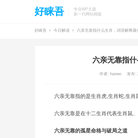
好睐吾
专业WP主题
新一代网站模版
好睐吾
今日解读
六亲无靠指什么生肖，词语解释最
六亲无靠指什
作者:
haowo
发布: 2
六亲无靠指的是生肖虎,生肖蛇,生肖
六亲无靠是在十二生肖代表生肖鼠、
六亲无靠的孤星命格与破局之道