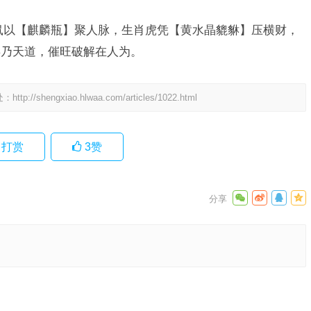
鼠以【麒麟瓶】聚人脉，生肖虎凭【黄水晶貔貅】压横财，
存乃天道，催旺破解在人为。
处：
http://shengxiao.hlwaa.com/articles/1022.html
打赏
3
赞
最佳分析
下一篇