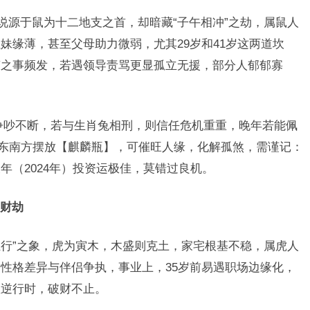
说源于鼠为十二地支之首，却暗藏“子午相冲”之劫，属鼠人
妹缘薄，甚至父母助力微弱，尤其29岁和41岁这两道坎
滞之事频发，若遇领导责骂更显孤立无援，部分人郁郁寡
争吵不断，若与生肖兔相刑，则信任危机重重，晚年若能佩
中东南方摆放【麒麟瓶】，可催旺人缘，化解孤煞，需谨记：
年（2024年）投资运极佳，莫错过良机。
财劫
独行”之象，虎为寅木，木盛则克土，家宅根基不稳，属虎人
性格差异与伴侣争执，事业上，35岁前易遇职场边缘化，
星逆行时，破财不止。