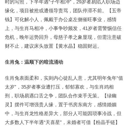
时的写照，下半年遇“子午相冲”，29岁者易陷入职场边
缘化，项目被抢或遭领导责骂，团队停滞不前。【五帝
钱】可化解小人，佩戴于办公桌左侧催旺事业，感情
上，与生肖马相冲，小事争吵频发，41岁者需警惕信任
危机，晚年运势回升，母慈子孝之象显现，但需注意破
财不止，建议床头放置【黄水晶】稳固财运。
生肖兔：温顺下的暗流涌动
生肖兔表面柔和，实则内心徒乱人意，尤其明年兔年“值
太岁”，35岁者事业遭打压，郁郁寡欢，与生肖鸡相
刑，职场易遇口舌之争，团队合作束手无策。【绿幽
灵】摆件可增强贵人缘，置于书房东南方，感情婚姻
中，与生肖龙性格差异大，部分人可能因琐事冷战，但
大多数人下半年遇“天喜星”，未婚者可借【粉晶手链】