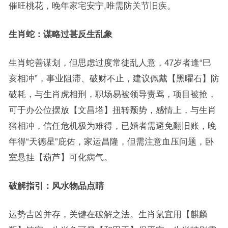
催旺桃花，晚年家宅安宁,唯需防关节旧疾。
生肖蛇：谋略过甚反生乱象
生肖蛇善谋划，但思虑过度常徒乱人意，47岁者逢“巳
亥相冲”，事业阻滞、破财不止，建议佩戴【黑曜石】防
破耗，与生肖虎相刑，职场易被领导责骂，项目被抢，
可于办公位摆放【文昌塔】扭转颓势，感情上，与生肖
猪相冲，信任危机极为难得，已婚者需避免翻旧账，晚
年得“天德星”庇佑，家运昌隆，但需注意血压问题，卧
室悬挂【葫芦】可化病气。
破解指引：风水物品点睛
运势吉凶并存，关键在破解之法。生肖鼠宜用【麒麟