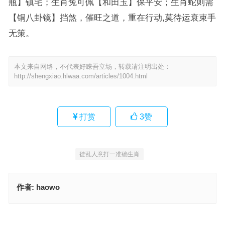
瓶】镇宅；生肖兔可佩【和田玉】保平安；生肖蛇则需
【铜八卦镜】挡煞，催旺之道，重在行动,莫待运衰束手
无策。
本文来自网络，不代表好睐吾立场，转载请注明出处：
http://shengxiao.hlwaa.com/articles/1004.html
打赏
3
赞
徒乱人意打一准确生肖
作者:
haowo
天台路迷猜一个生肖，生肖诗词最佳指南
徒乱人意指什么生肖，词语释义落实作答
上一篇