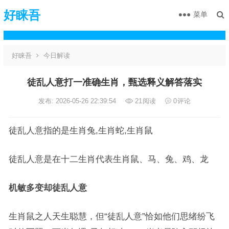
好睐吾
菜单
好睐吾
今日解读
徒乱人意打一准确生肖，甄选释义解答落实
发布: 2026-05-26 22:39:54
21
阅读
0
评论
徒乱人意指的是生肖兔,生肖蛇,生肖鼠
徒乱人意是在十二生肖代表生肖鼠、马、兔、鸡、龙
机敏多变却徒乱人意
生肖鼠之人天生聪慧，但“徒乱人意”恰如他们思绪纷飞