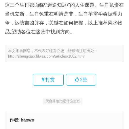
这三个生肖都面临\”迷途知返\”的人生课题。生肖鼠贵在
当机立断，生肖兔重在明辨是非，生肖羊需学会据理力
争，运势吉凶并存，关键在如何把握，以上推荐风水物
品,望助各位在迷茫中找到方向。
本文来自网络，不代表好睐吾立场，转载请注明出处：
http://shengxiao.hlwaa.com/articles/1002.html
打赏
2
赞
天台路迷指是什么生肖
作者:
haowo